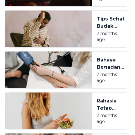
Durabilitas
Tubuh
Tips Sehat
Biar Gak
Budak
Jompo
Korporat:
2 months
ago
Lawan
Asam
Lambung
Bahaya
di Usia 30-
Begadang
an
Bagi Anak
2 months
ago
Muda:
Awas
Darah
Rahasia
Tinggi di
Tetap
Usia 30
Bugar di
2 months
ago
Usia 30
Meski