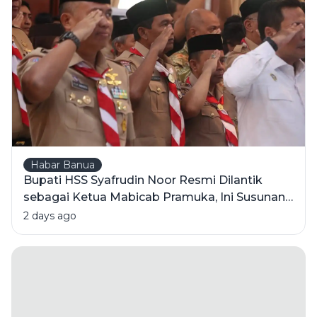
Dulu?
Habar Banua
Bupati HSS Syafrudin Noor Resmi Dilantik
sebagai Ketua Mabicab Pramuka, Ini Susunan
Pengurus 2025-2030
2 days ago