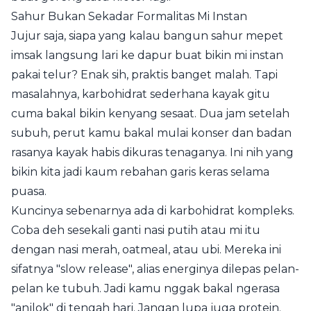
Sahur Bukan Sekadar Formalitas Mi Instan
Jujur saja, siapa yang kalau bangun sahur mepet
imsak langsung lari ke dapur buat bikin mi instan
pakai telur? Enak sih, praktis banget malah. Tapi
masalahnya, karbohidrat sederhana kayak gitu
cuma bakal bikin kenyang sesaat. Dua jam setelah
subuh, perut kamu bakal mulai konser dan badan
rasanya kayak habis dikuras tenaganya. Ini nih yang
bikin kita jadi kaum rebahan garis keras selama
puasa.
Kuncinya sebenarnya ada di karbohidrat kompleks.
Coba deh sesekali ganti nasi putih atau mi itu
dengan nasi merah, oatmeal, atau ubi. Mereka ini
sifatnya "slow release", alias energinya dilepas pelan-
pelan ke tubuh. Jadi kamu nggak bakal ngerasa
"anjlok" di tengah hari. Jangan lupa juga protein.