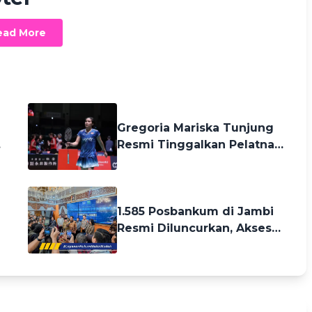
ead More
3 months ago
Gregoria Mariska Tunjung
t
Resmi Tinggalkan Pelatnas
PBSI, Faktor Kesehatan
Jadi Alasan
3 months ago
1.585 Posbankum di Jambi
i
Resmi Diluncurkan, Akses
Bantuan Hukum Kini
Sampai Desa