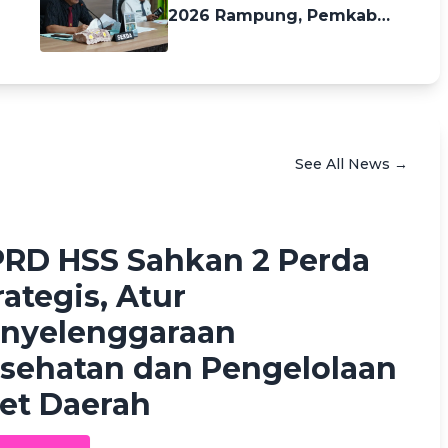
2026 Rampung, Pemkab
HSS Dorong Perangkat
Daerah Perkuat Tata Kelola
Arsip
See All News →
h Fikriah Waskan
10 days ago
RD HSS Sahkan 2 Perda
rategis, Atur
nyelenggaraan
sehatan dan Pengelolaan
et Daerah