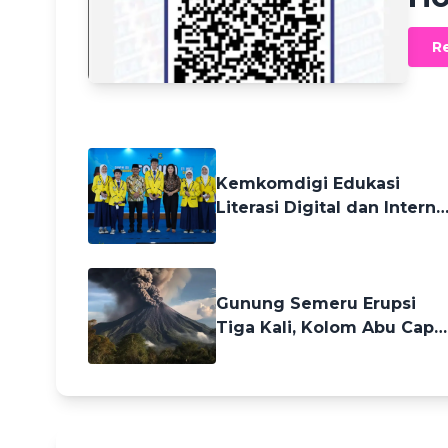
R
2 months ago
Kemkomdigi Edukasi
Literasi Digital dan Interne
Sehat untuk Pelajar di
Tangerang
3 months ago
Gunung Semeru Erupsi
Tiga Kali, Kolom Abu Capa
800 Meter