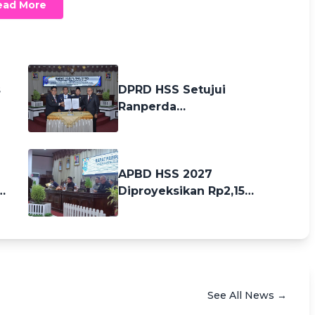
ead More
23 days ago
s
DPRD HSS Setujui
Ranperda
Pertanggungjawaban APBD
2025
a month ago
APBD HSS 2027
D
Diproyeksikan Rp2,15
Triliun, Ketahanan Pangan
Jadi Prioritas
See All News →