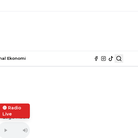
nal
Ekonomi
🔴 Radio
Live