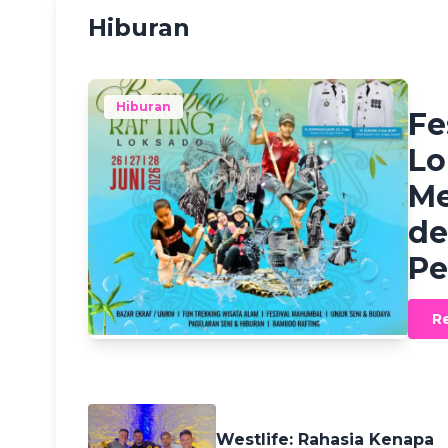
Hiburan
Hafiza
Hiburan
Fe
Lo
Me
de
Pe
R
2 months ago
Westlife: Rahasia Kenapa