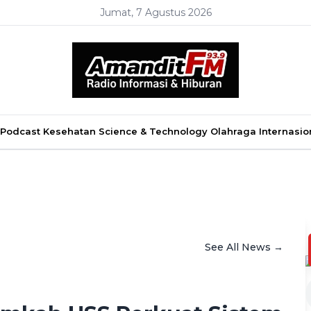
Jumat, 7 Agustus 2026
Podcast
Kesehatan
Science & Technology
Olahraga
Internasio
See All News →
h Fikriah Waskan
a day ago