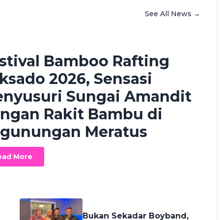
See All News →
h Fikriah Waskan
a month ago
stival Bamboo Rafting
ksado 2026, Sensasi
nyusuri Sungai Amandit
ngan Rakit Bambu di
gunungan Meratus
ead More
2 months ago
Bukan Sekadar Boyband,