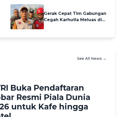
Rumah Layak Huni
24 days ago
Gerak Cepat Tim Gabungan
Cegah Karhutla Meluas di
Landasan Ulin Timur
See All News →
h Fikriah Waskan
2 months ago
RI Buka Pendaftaran
bar Resmi Piala Dunia
26 untuk Kafe hingga
tel