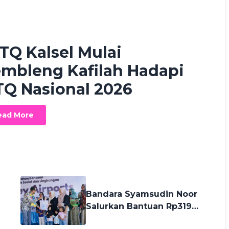
h Fikriah Waskan
22 days ago
TQ Kalsel Mulai
mbleng Kafilah Hadapi
Q Nasional 2026
ead More
23 days ago
Bandara Syamsudin Noor
Salurkan Bantuan Rp319
Juta untuk Stunting hingga