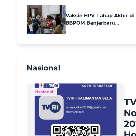
Dukungan Teknis
23 days ago
Vaksin HPV Tahap Akhir di
BBPOM Banjarbaru
Lampaui Target Peserta
Nasional
Hafiza
Nasional
TV
No
20
Ho