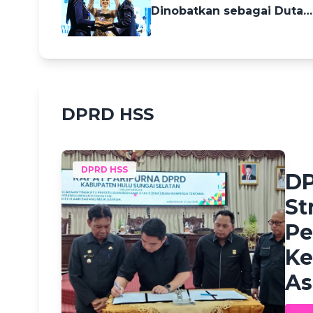
Dinobatkan sebagai Duta
Pariwisata HSS 2026, Siap
Promosikan Wisata
Berkelanjutan
DPRD HSS
Hafiza
DPRD HSS
DP
St
Pe
Ke
As