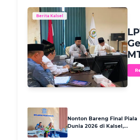
Berita Kalsel
Hafiza
LP
Ge
MT
R
23 days ago
Nonton Bareng Final Piala
Dunia 2026 di Kalsel,
Diskominfo Siapkan