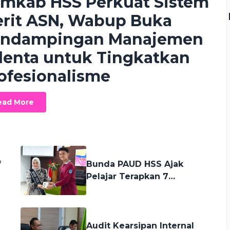
mkab HSS Perkuat Sistem
rit ASN, Wabup Buka
ndampingan Manajemen
lenta untuk Tingkatkan
ofesionalisme
ead More
3 days ago
f
Bunda PAUD HSS Ajak
Pelajar Terapkan 7
Kebiasaan Anak Hebat,
Bangun Karakter Sejak Dini
4 days ago
Audit Kearsipan Internal