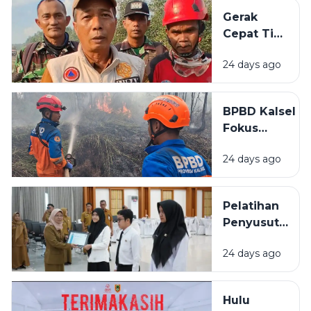
Lampaui
Gerak
Target
Cepat Tim
Peserta
Gabungan
24 days ago
Cegah
Karhutla
Meluas di
BPBD Kalsel
Landasan
Fokus
Ulin Timur
Lindungi
24 days ago
Permukiman
Saat
Karhutla
Pelatihan
Meluas di
Penyusutan
Banjarbaru
Arsip
24 days ago
BPSDMD
Kalsel
Ditutup, 29
Hulu
ASN Lulus