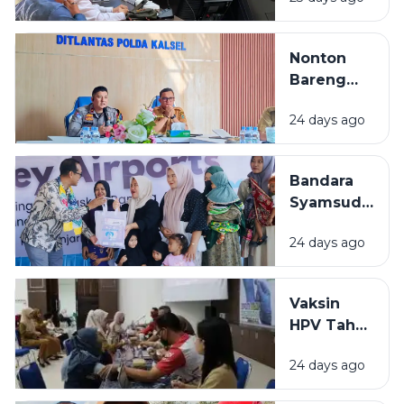
Gembleng
Kafilah
Hadapi
Nonton
MTQ
Bareng
Nasional
Final Piala
2026
24 days ago
Dunia 2026
di Kalsel,
Diskominfo
Bandara
Siapkan
Syamsudin
Dukungan
Noor
Teknis
24 days ago
Salurkan
Bantuan
Rp319 Juta
Vaksin
untuk
HPV Tahap
Stunting
Akhir di
hingga
24 days ago
BBPOM
Rumah
Banjarbaru
Layak Huni