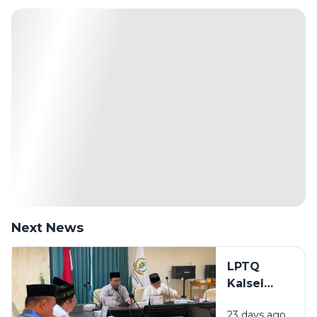
Next News
LPTQ
Kalsel
Mulai
23 days ago