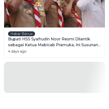
Sejak Dini
Habar Banua
Bupati HSS Syafrudin Noor Resmi Dilantik
sebagai Ketua Mabicab Pramuka, Ini Susunan
Pengurus 2025-2030
4 days ago