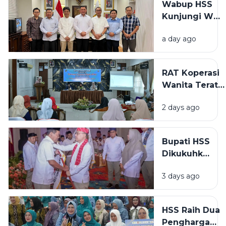
Wabup HSS
81 dan
Kunjungi Wali
HUT
Kota Jakarta
HIMPAUDI
a day ago
Utara, Bahas
ke-21
Sinergi
Pemerintahan
RAT Koperasi
dan
Wanita Teratai
Pelayanan
Putih HSS
Publik
2 days ago
Bahas
Kepengurusan
Baru dan
Bupati HSS
Penguatan
Dikukuhkan
Ekonomi
Jadi Ketua
Perempuan
3 days ago
DPC
Gerindra
HSS, Bawa
HSS Raih Dua
Amanah
Penghargaan