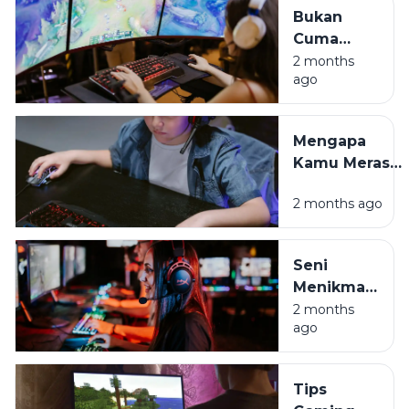
Bukan
Cuma
Hura-hura,
2 months
ago
Ini Sisi
Positif
Game
Mengapa
Online di
Kamu Merasa
Era Digital
Cemas
2 months ago
Setelah Main
Game? Ini
Penjelasannya
Seni
Menikmati
Game
2 months
ago
Tanpa
Harus Jadi
Budak
Tips
Algoritma