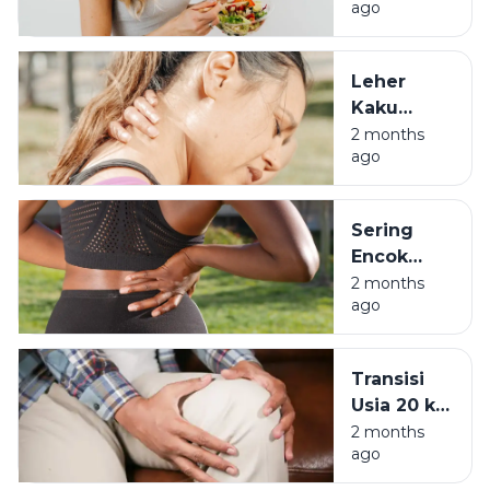
ago
Usia 30
Meski
Pernah
Leher
Jadi Anak
Kaku
Begadang
Bukan
2 months
ago
Cuma
Salah
Bantal,
Sering
Waspada
Encok
Kolesterol
Saat
2 months
Usia Muda
ago
Kerja?
Hati-hati
Penyakit
Transisi
Kronis
Usia 20 ke
Incar
30:
2 months
Milenial
ago
Mengapa
Tubuh Tak