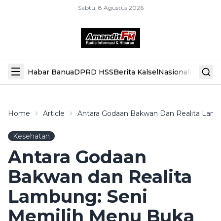
Sabtu, 8 Agustus 2026
Habar Banua
DPRD HSS
Berita Kalsel
Nasional
Hiburan
Home
Article
Antara Godaan Bakwan Dan Realita Lamb
Kesehatan
Antara Godaan
Bakwan dan Realita
Lambung: Seni
Memilih Menu Buka