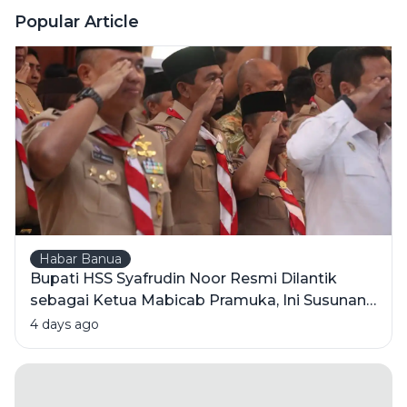
Lagi
Popular Article
Seperkasa
Dulu?
Habar Banua
Bupati HSS Syafrudin Noor Resmi Dilantik
sebagai Ketua Mabicab Pramuka, Ini Susunan
Pengurus 2025-2030
4 days ago