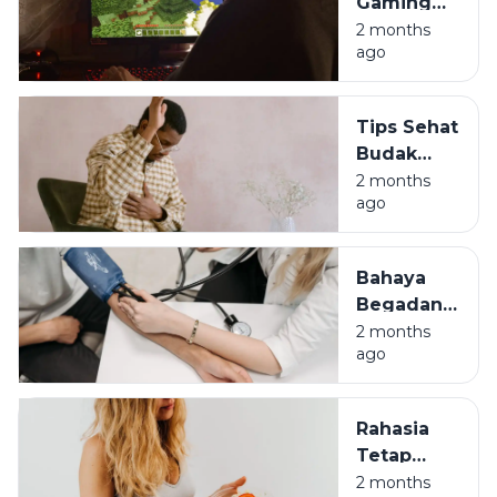
Gaming
Sehat:
2 months
ago
Jaga
Durabilitas
Tubuh
Tips Sehat
Biar Gak
Budak
Jompo
Korporat:
2 months
ago
Lawan
Asam
Lambung
Bahaya
di Usia 30-
Begadang
an
Bagi Anak
2 months
ago
Muda:
Awas
Darah
Rahasia
Tinggi di
Tetap
Usia 30
Bugar di
2 months