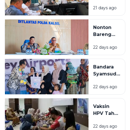
Mulai
21 days ago
Gembleng
Kafilah
Hadapi
Nonton
MTQ
Bareng
Nasional
Final Piala
2026
22 days ago
Dunia 2026
di Kalsel,
Diskominfo
Bandara
Siapkan
Syamsudin
Dukungan
Noor
Teknis
22 days ago
Salurkan
Bantuan
Rp319 Juta
Vaksin
untuk
HPV Tahap
Stunting
Akhir di
hingga
22 days ago
BBPOM
Rumah