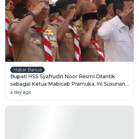
Habar Banua
Bupati HSS Syafrudin Noor Resmi Dilantik
sebagai Ketua Mabicab Pramuka, Ini Susunan
Pengurus 2025-2030
a day ago