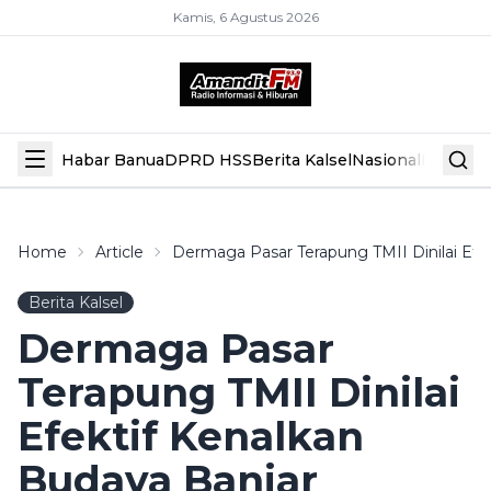
Kamis, 6 Agustus 2026
Habar Banua
DPRD HSS
Berita Kalsel
Nasional
Hiburan
Home
Article
Dermaga Pasar Terapung TMII Dinilai Efe
Berita Kalsel
Dermaga Pasar
Terapung TMII Dinilai
Efektif Kenalkan
Budaya Banjar