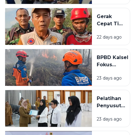
Banjarbaru
Layak Huni
Lampaui
Gerak
Target
Cepat Tim
Peserta
Gabungan
22 days ago
Cegah
Karhutla
Meluas di
BPBD Kalsel
Landasan
Fokus
Ulin Timur
Lindungi
23 days ago
Permukiman
Saat
Karhutla
Pelatihan
Meluas di
Penyusutan
Banjarbaru
Arsip
23 days ago
BPSDMD
Kalsel
Ditutup, 29