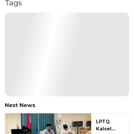
Tags
Next News
LPTQ
Kalsel