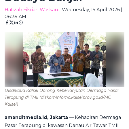
Hafizah Fikriah Waskan
- Wednesday, 15 April 2026 |
08:39 AM
Disdikbud Kalsel Dorong Keberlanjutan Dermaga Pasar
Terapung di TMII
(diskominfomc.kalselprov.go.id/MC
Kalsel)
amanditmedia.id, Jakarta
— Kehadiran Dermaga
Pasar Terapung di kawasan Danau Air Tawar TMII