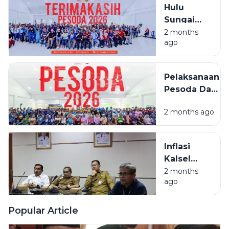
Hulu
ASN Lulus
Sungai
Selatan
2 months
ago
Juara
Umum
PESODA
Pelaksanaan
2026
Pesoda Dan
Pelatda
2 months ago
Ditengah
Efesiensi
Anggaran
Inflasi
Kalsel
Masih
2 months
ago
Terkendali,
Beras Jadi
Sorotan
Popular Article
Utama