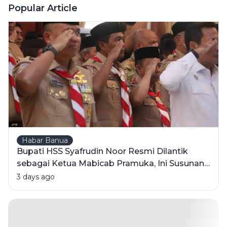
Sorotan
Popular Article
Utama
Habar Banua
Bupati HSS Syafrudin Noor Resmi Dilantik
sebagai Ketua Mabicab Pramuka, Ini Susunan
Pengurus 2025-2030
3 days ago