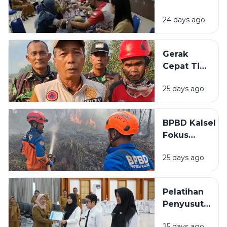
Stunting
Akhir di
hingga
24 days ago
BBPOM
Rumah
Banjarbaru
Layak Huni
Lampaui
Gerak
Target
Cepat Tim
Peserta
Gabungan
25 days ago
Cegah
Karhutla
Meluas di
BPBD Kalsel
Landasan
Fokus
Ulin Timur
Lindungi
25 days ago
Permukiman
Saat
Karhutla
Pelatihan
Meluas di
Penyusutan
Banjarbaru
Arsip
25 days ago