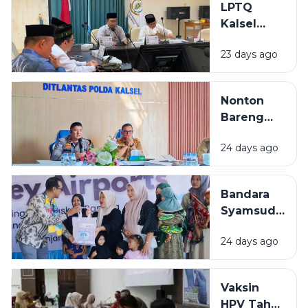
LPTQ
Kalsel
Mulai
23 days ago
Gembleng
Kafilah
Hadapi
Nonton
MTQ
Bareng
Nasional
Final Piala
2026
24 days ago
Dunia 2026
di Kalsel,
Diskominfo
Bandara
Siapkan
Syamsudin
Dukungan
Noor
Teknis
24 days ago
Salurkan
Bantuan
Rp319 Juta
Vaksin
untuk
HPV Tahap