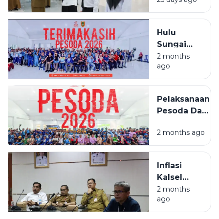
BPSDMD
Kalsel
Ditutup, 29
Hulu
ASN Lulus
Sungai
Selatan
2 months
ago
Juara
Umum
PESODA
Pelaksanaan
2026
Pesoda Dan
Pelatda
2 months ago
Ditengah
Efesiensi
Anggaran
Inflasi
Kalsel
Masih
2 months
ago
Terkendali,
Beras Jadi