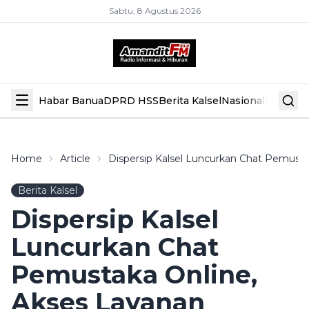
Sabtu, 8 Agustus 2026
Habar Banua
DPRD HSS
Berita Kalsel
Nasional
Hiburan
Home
Article
Dispersip Kalsel Luncurkan Chat Pemust
Berita Kalsel
Dispersip Kalsel
Luncurkan Chat
Pemustaka Online,
Akses Layanan