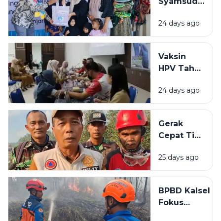
Syamsudin
Dukungan
Noor
Teknis
24 days ago
Salurkan
Bantuan
Rp319 Juta
Vaksin
untuk
HPV Tahap
Stunting
Akhir di
hingga
24 days ago
BBPOM
Rumah
Banjarbaru
Layak Huni
Lampaui
Gerak
Target
Cepat Tim
Peserta
Gabungan
25 days ago
Cegah
Karhutla
Meluas di
BPBD Kalsel
Landasan
Fokus
Ulin Timur
Lindungi