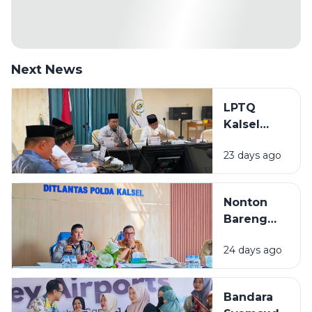
Next News
LPTQ
Kalsel
Mulai
23 days ago
Gembleng
Kafilah
Hadapi
Nonton
MTQ
Bareng
Nasional
Final Piala
2026
24 days ago
Dunia 2026
di Kalsel,
Diskominfo
Bandara
Siapkan