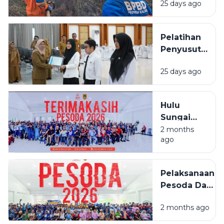
25 days ago
Permukiman
Saat
Karhutla
Pelatihan
Meluas di
Penyusutan
Banjarbaru
Arsip
25 days ago
BPSDMD
Kalsel
Ditutup, 29
Hulu
ASN Lulus
Sungai
Selatan
2 months
ago
Juara
Umum
PESODA
Pelaksanaan
2026
Pesoda Dan
Pelatda
2 months ago
Ditengah
Efesiensi