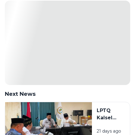
Next News
LPTQ
Kalsel
Mulai
21 days ago
Gembleng