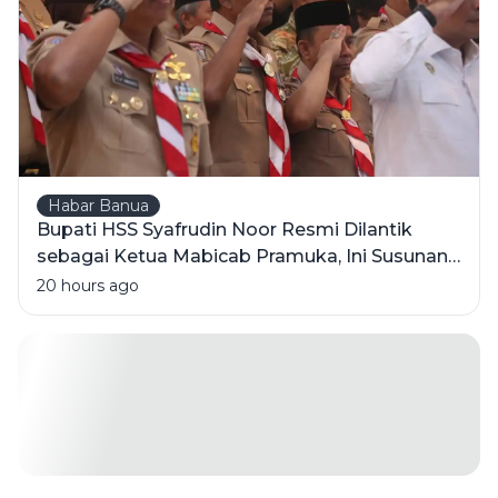
Habar Banua
Bupati HSS Syafrudin Noor Resmi Dilantik
sebagai Ketua Mabicab Pramuka, Ini Susunan
Pengurus 2025-2030
20 hours ago