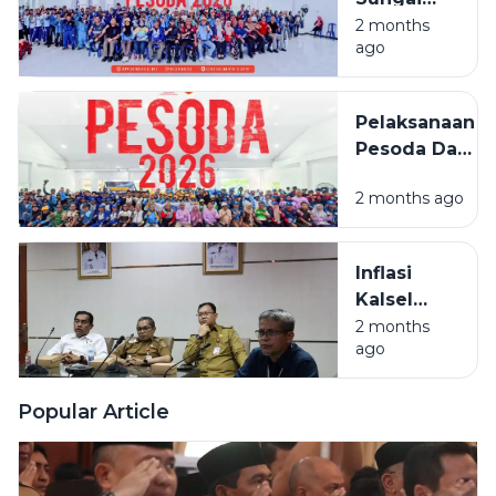
Selatan
2 months
ago
Juara
Umum
PESODA
Pelaksanaan
2026
Pesoda Dan
Pelatda
2 months ago
Ditengah
Efesiensi
Anggaran
Inflasi
Kalsel
Masih
2 months
ago
Terkendali,
Beras Jadi
Sorotan
Popular Article
Utama