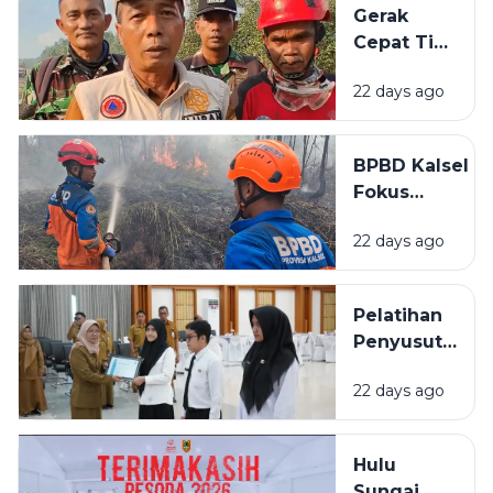
Gerak
Target
Cepat Tim
Peserta
Gabungan
22 days ago
Cegah
Karhutla
Meluas di
BPBD Kalsel
Landasan
Fokus
Ulin Timur
Lindungi
22 days ago
Permukiman
Saat
Karhutla
Pelatihan
Meluas di
Penyusutan
Banjarbaru
Arsip
22 days ago
BPSDMD
Kalsel
Ditutup, 29
Hulu
ASN Lulus
Sungai