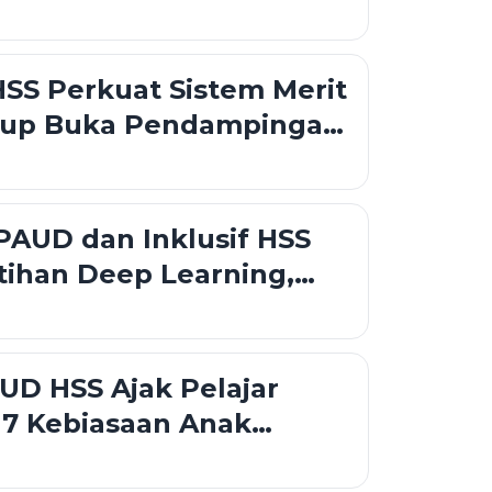
inergi Pemberdayaan
an
SS Perkuat Sistem Merit
up Buka Pendampingan
n Talenta untuk
n Profesionalisme
PAUD dan Inklusif HSS
atihan Deep Learning,
UD Tekankan
n Tanpa Diskriminasi
D HSS Ajak Pelajar
 7 Kebiasaan Anak
ngun Karakter Sejak Dini