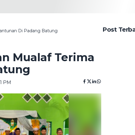
Post Terb
Santunan Di Padang Batung
an Mualaf Terima
atung
31 PM