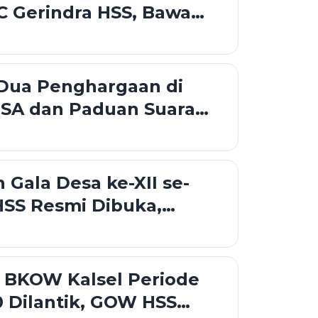
C Gerindra HSS, Bawa
aru Perkuat Konsolidasi
 Dua Penghargaan di
SA dan Paduan Suara
Kalsel 2026
Gala Desa ke-XII se-
SS Resmi Dibuka,
rong Sportivitas dan
esa
 BKOW Kalsel Periode
 Dilantik, GOW HSS