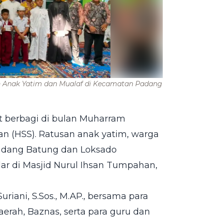
 Anak Yatim dan Mualaf di Kecamatan Padang
 berbagi di bulan Muharram
an (HSS). Ratusan anak yatim, warga
adang Batung dan Loksado
ar di Masjid Nurul Ihsan Tumpahan,
uriani, S.Sos., M.AP., bersama para
aerah, Baznas, serta para guru dan