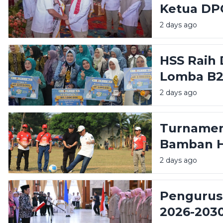
Ketua DP
Amanah B
2 days ago
HSS Raih
Lomba B2
Mars PKK 
2 days ago
Turnamen 
Bamban H
Wabup Do
2 days ago
Potensi D
Pengurus
2026-2030