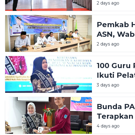
Dorong S
2 days ago
Perempu
Pemkab H
ASN, Wab
Manajeme
2 days ago
Tingkatka
100 Guru 
Ikuti Pel
Bunda PA
3 days ago
Pendidika
Bunda PAU
Terapkan
Hebat, Ba
4 days ago