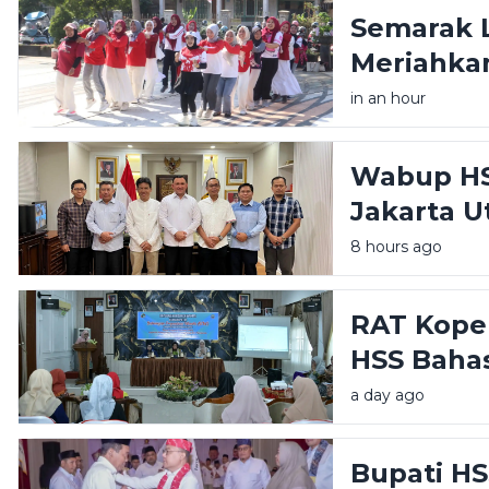
Semarak 
Meriahkan
HIMPAUDI
in an hour
Wabup HS
Jakarta U
Pemerint
8 hours ago
Publik
RAT Koper
HSS Baha
dan Peng
a day ago
Perempu
Bupati HS