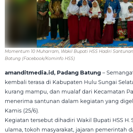
Momentum 10 Muharram, Wakil Bupati HSS Hadiri Santunan
Batung
(Facebook/Kominfo HSS)
amanditmedia.id, Padang Batung
– Semangat
kembali terasa di Kabupaten Hulu Sungai Selat
kurang mampu, dan mualaf dari Kecamatan P
menerima santunan dalam kegiatan yang digel
Kamis (25/6).
Kegiatan tersebut dihadiri Wakil Bupati HSS H. S
ulama, tokoh masyarakat, jajaran pemerintah d