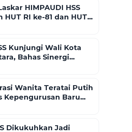
Laskar HIMPAUDI HSS
 HUT RI ke-81 dan HUT
 ke-21
S Kunjungi Wali Kota
tara, Bahas Sinergi
ahan dan Pelayanan
asi Wanita Teratai Putih
s Kepengurusan Baru
uatan Ekonomi
an
S Dikukuhkan Jadi