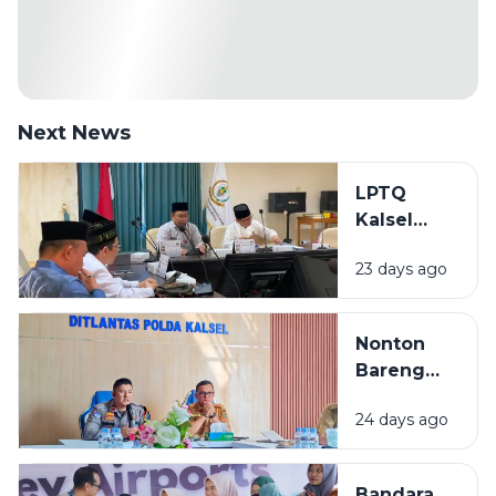
Next News
LPTQ
Kalsel
Mulai
23 days ago
Gembleng
Kafilah
Hadapi
Nonton
MTQ
Bareng
Nasional
Final Piala
2026
24 days ago
Dunia 2026
di Kalsel,
Diskominfo
Bandara