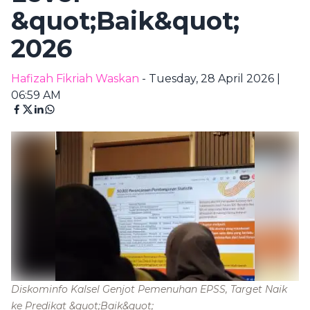
&quot;Baik&quot;
2026
Hafizah Fikriah Waskan
- Tuesday, 28 April 2026 |
06:59 AM
Diskominfo Kalsel Genjot Pemenuhan EPSS, Target Naik
ke Predikat &quot;Baik&quot;