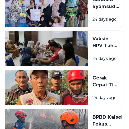
Siapkan
Syamsudin
Dukungan
Noor
Teknis
24 days ago
Salurkan
Bantuan
Rp319 Juta
Vaksin
untuk
HPV Tahap
Stunting
Akhir di
hingga
24 days ago
BBPOM
Rumah
Banjarbaru
Layak Huni
Lampaui
Gerak
Target
Cepat Tim
Peserta
Gabungan
24 days ago
Cegah
Karhutla
Meluas di
BPBD Kalsel
Landasan
Fokus
Ulin Timur