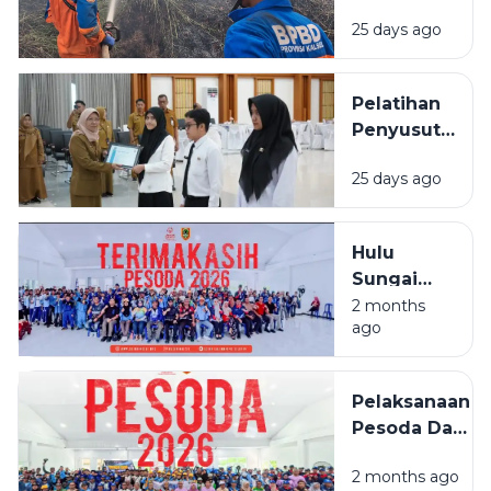
Lindungi
25 days ago
Permukiman
Saat
Karhutla
Pelatihan
Meluas di
Penyusutan
Banjarbaru
Arsip
25 days ago
BPSDMD
Kalsel
Ditutup, 29
Hulu
ASN Lulus
Sungai
Selatan
2 months
ago
Juara
Umum
PESODA
Pelaksanaan
2026
Pesoda Dan
Pelatda
2 months ago
Ditengah