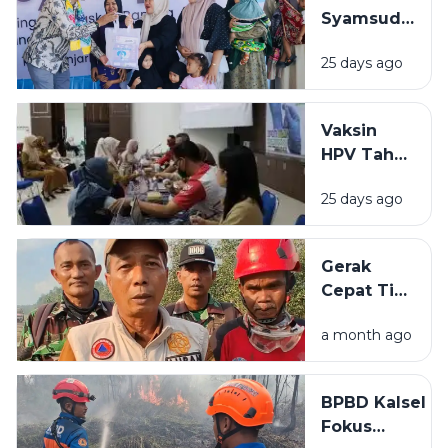
Siapkan
Syamsudin
Dukungan
Noor
Teknis
25 days ago
Salurkan
Bantuan
Rp319 Juta
Vaksin
untuk
HPV Tahap
Stunting
Akhir di
hingga
25 days ago
BBPOM
Rumah
Banjarbaru
Layak Huni
Lampaui
Gerak
Target
Cepat Tim
Peserta
Gabungan
a month ago
Cegah
Karhutla
Meluas di
BPBD Kalsel
Landasan
Fokus
Ulin Timur