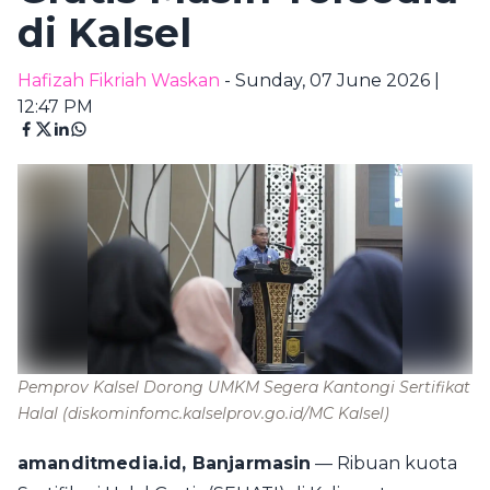
di Kalsel
Hafizah Fikriah Waskan
- Sunday, 07 June 2026 |
12:47 PM
Pemprov Kalsel Dorong UMKM Segera Kantongi Sertifikat
Halal
(diskominfomc.kalselprov.go.id/MC Kalsel)
amanditmedia.id, Banjarmasin
— Ribuan kuota