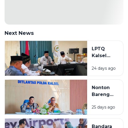
Next News
LPTQ
Kalsel
Mulai
24 days ago
Gembleng
Kafilah
Hadapi
Nonton
MTQ
Bareng
Nasional
Final Piala
2026
25 days ago
Dunia 2026
di Kalsel,
Diskominfo
Bandara