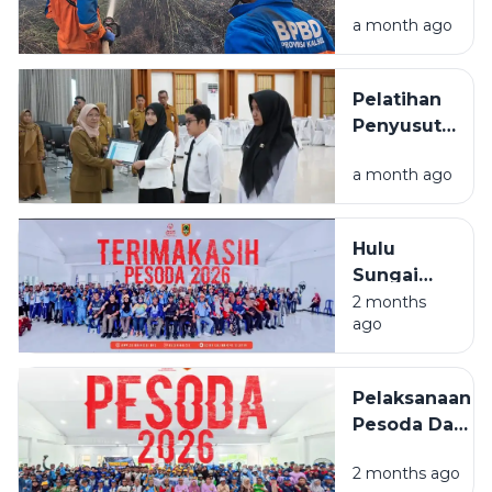
Lindungi
a month ago
Permukiman
Saat
Karhutla
Pelatihan
Meluas di
Penyusutan
Banjarbaru
Arsip
a month ago
BPSDMD
Kalsel
Ditutup, 29
Hulu
ASN Lulus
Sungai
Selatan
2 months
ago
Juara
Umum
PESODA
Pelaksanaan
2026
Pesoda Dan
Pelatda
2 months ago
Ditengah