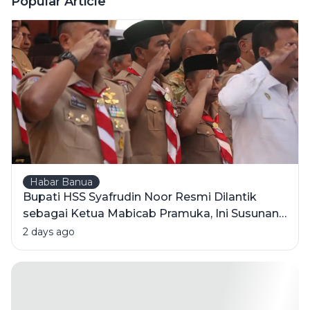
Popular Article
Utama
Habar Banua
Bupati HSS Syafrudin Noor Resmi Dilantik
sebagai Ketua Mabicab Pramuka, Ini Susunan
Pengurus 2025-2030
2 days ago