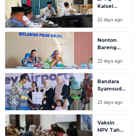
Kalsel
Mulai
22 days ago
Gembleng
Kafilah
Hadapi
Nonton
MTQ
Bareng
Nasional
Final Piala
2026
23 days ago
Dunia 2026
di Kalsel,
Diskominfo
Bandara
Siapkan
Syamsudin
Dukungan
Noor
Teknis
23 days ago
Salurkan
Bantuan
Rp319 Juta
Vaksin
untuk
HPV Tahap
Stunting