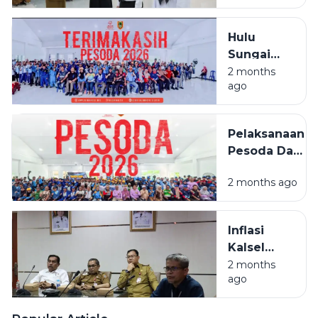
Kalsel
Ditutup, 29
Hulu
ASN Lulus
Sungai
Selatan
2 months
ago
Juara
Umum
PESODA
Pelaksanaan
2026
Pesoda Dan
Pelatda
2 months ago
Ditengah
Efesiensi
Anggaran
Inflasi
Kalsel
Masih
2 months
ago
Terkendali,
Beras Jadi
Sorotan