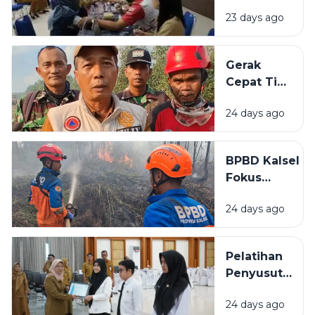
Akhir di
hingga
23 days ago
BBPOM
Rumah
Banjarbaru
Layak Huni
Lampaui
Gerak
Target
Cepat Tim
Peserta
Gabungan
24 days ago
Cegah
Karhutla
Meluas di
BPBD Kalsel
Landasan
Fokus
Ulin Timur
Lindungi
24 days ago
Permukiman
Saat
Karhutla
Pelatihan
Meluas di
Penyusutan
Banjarbaru
Arsip
24 days ago
BPSDMD