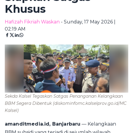
Khusus
Hafizah Fikriah Waskan
- Sunday, 17 May 2026 |
02:19 AM
Sekda Kalsel Tegaskan Satgas Penanganan Kelangkaan
BBM Segera Dibentuk
(diskominfomc.kalselprov.go.id/MC
Kalsel)
amanditmedia.id, Banjarbaru
— Kelangkaan
BBM subsidi yang terjadi di sejumlah wilayah