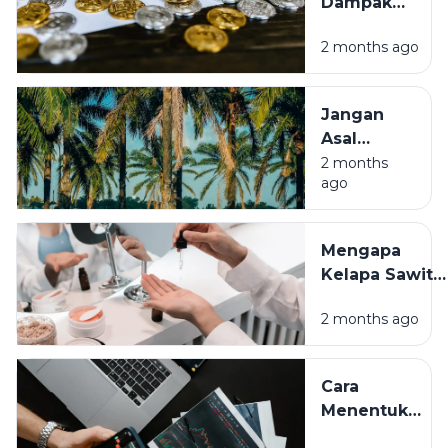
Dampak
Nyata
2 months ago
Kenaikan
Dolar
Terhadap
Jangan
Isi
Asal
Kantongmu
Tanam
2 months
ago
Sawit!
Simak
Cara Mulai
Mengapa
Bisnis
Kelapa Sawit
yang
Ada di Mana-
Benar
2 months ago
mana? Simak
Penjelasannya
Cara
Menentukan
Waktu