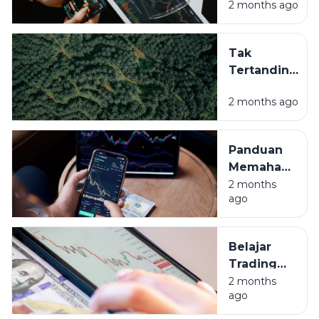
2 months ago
Terbaik
Trading
Forex
Tak
Supaya
Tertandingi:
Cuan
Mengapa
Maksimal
2 months ago
Indonesia
Jadi Raja
Kelapa
Panduan
Sawit
Memahami
Dunia?
Grafik
2 months
ago
Trading
Bagi
Pemula
Belajar
Trading
Forex:
2 months
ago
Jangan
Cuma