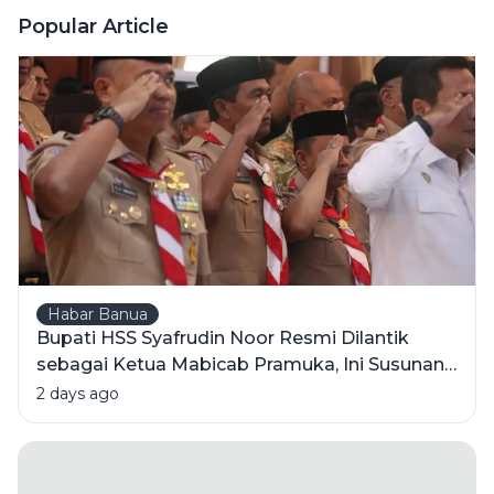
Modal
Popular Article
Semangat
Cuan,
Pahami
Dulu
Istilahnya
Biar
Nggak
Linglung
Habar Banua
Bupati HSS Syafrudin Noor Resmi Dilantik
sebagai Ketua Mabicab Pramuka, Ini Susunan
Pengurus 2025-2030
2 days ago