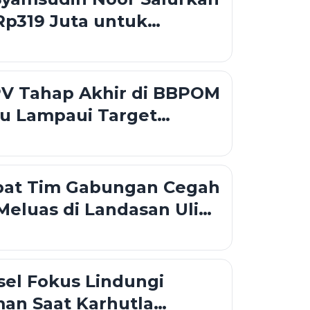
Rp319 Juta untuk
 hingga Rumah Layak
PV Tahap Akhir di BBPOM
ru Lampaui Target
pat Tim Gabungan Cegah
Meluas di Landasan Ulin
el Fokus Lindungi
an Saat Karhutla