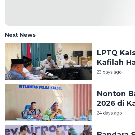
Next News
LPTQ Kal
Kafilah H
23 days ago
Nonton Ba
2026 di K
Siapkan 
24 days ago
Bandara 