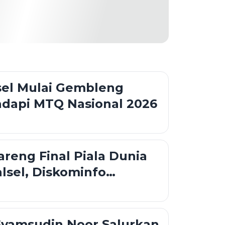
sel Mulai Gembleng
adapi MTQ Nasional 2026
reng Final Piala Dunia
alsel, Diskominfo
Dukungan Teknis
Syamsudin Noor Salurkan