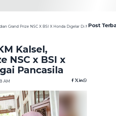
Post Terb
an Grand Prize NSC X BSI X Honda Digelar Di Mahligai Pancasi
M Kalsel,
e NSC x BSI x
gai Pancasila
18 AM