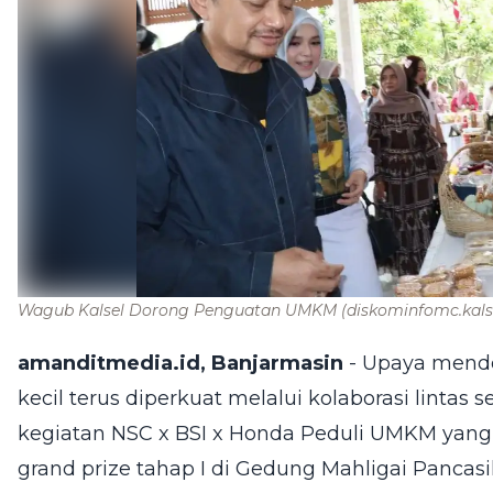
Wagub Kalsel Dorong Penguatan UMKM
(diskominfomc.kals
amanditmedia.id, Banjarmasin
- Upaya mend
kecil terus diperkuat melalui kolaborasi lintas s
kegiatan NSC x BSI x Honda Peduli UMKM yang
grand prize tahap I di Gedung Mahligai Pancasila