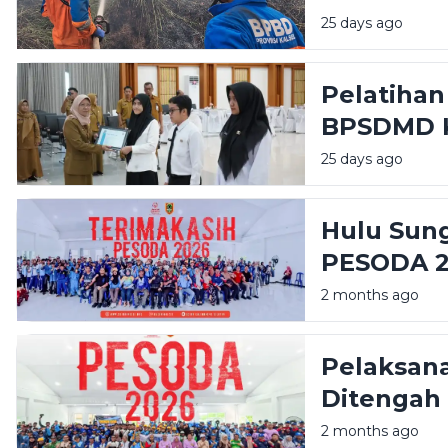
Meluas di
25 days ago
Pelatihan
BPSDMD K
Lulus
25 days ago
Hulu Sun
PESODA 
2 months ago
Pelaksan
Ditengah 
2 months ago