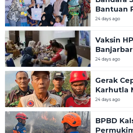
Bantuan 
Stunting
24 days ago
Huni
Vaksin H
Banjarba
Peserta
24 days ago
Gerak Ce
Karhutla 
Timur
24 days ago
BPBD Kals
Permukim