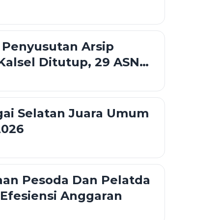
 Banjarbaru
 Penyusutan Arsip
alsel Ditutup, 29 ASN
gai Selatan Juara Umum
2026
aan Pesoda Dan Pelatda
Efesiensi Anggaran