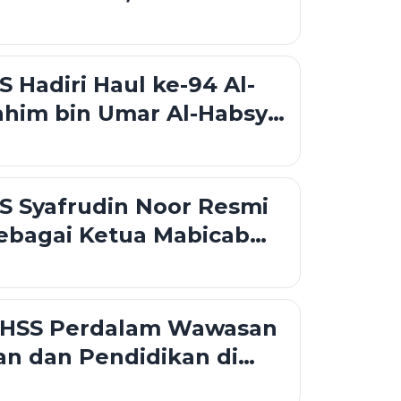
Kolaborasi Sosial
utan
S Hadiri Haul ke-94 Al-
ahim bin Umar Al-Habsyi,
arakat Perkuat
n dan Nilai Keagamaan
S Syafrudin Noor Resmi
sebagai Ketua Mabicab
 Ini Susunan Pengurus
0
 HSS Perdalam Wawasan
n dan Pendidikan di
ur