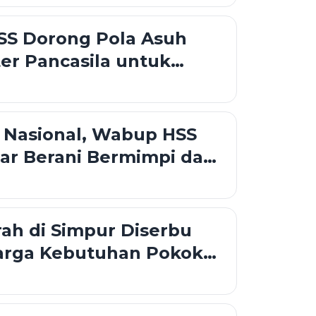
SS Dorong Pola Asuh
er Pancasila untuk
enerasi Emas
 Nasional, Wabup HSS
jar Berani Bermimpi dan
-Cita
ah di Simpur Diserbu
arga Kebutuhan Pokok
rjangkau