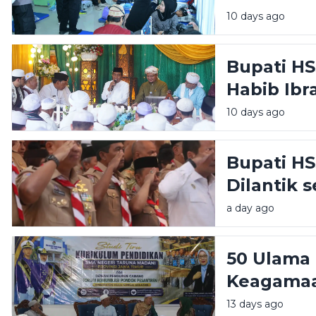
Tekankan 
10 days ago
Berkelanj
Bupati HS
Habib Ibr
Ajak Masy
10 days ago
Persatua
Bupati HS
Dilantik 
Pramuka,
a day ago
2025-203
50 Ulama
Keagamaa
Jawa Tim
13 days ago