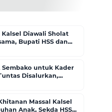
 Kalsel Diawali Sholat
sama, Bupati HSS dan
iri Doa di Pendopo
t Sembako untuk Kader
untas Disalurkan,
dua Jangkau 11
an
hitanan Massal Kalsel
luhan Anak, Sekda HSS