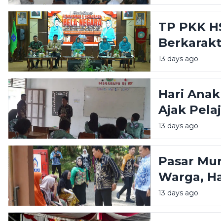
TP PKK H
Berkarakt
Bentuk G
13 days ago
Hari Anak
Ajak Pela
Kejar Cita
13 days ago
Pasar Mur
Warga, H
Lebih Te
13 days ago