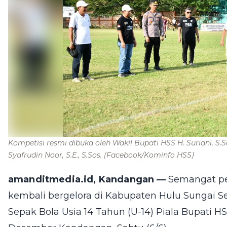
Kompetisi resmi dibuka oleh Wakil Bupati HSS H. Suriani, S.S
Syafrudin Noor, S.E., S.Sos.
(Facebook/Kominfo HSS)
amanditmedia.id, Kandangan —
Semangat pe
kembali bergelora di Kabupaten Hulu Sungai Sel
Sepak Bola Usia 14 Tahun (U-14) Piala Bupati H