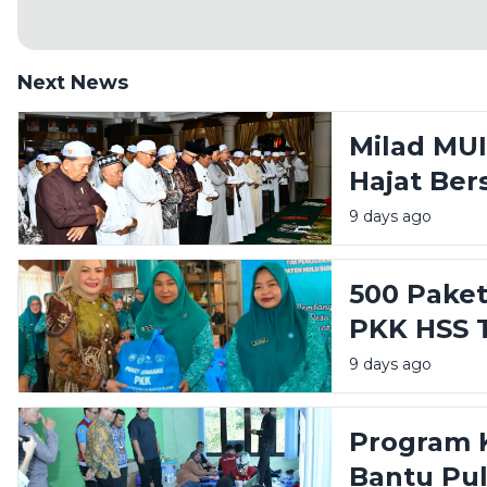
Next News
Milad MUI
Hajat Ber
Ulama Had
9 days ago
500 Pake
PKK HSS T
Tahap Ke
9 days ago
Kecamat
Program K
Bantu Pu