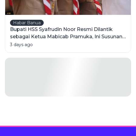
Habar Banua
Bupati HSS Syafrudin Noor Resmi Dilantik
sebagai Ketua Mabicab Pramuka, Ini Susunan
Pengurus 2025-2030
3 days ago