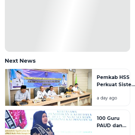
Next News
Pemkab HSS
Perkuat Siste
Merit ASN,
a day ago
Wabup Buka
Pendampinga
Manajemen
100 Guru
Talenta untuk
PAUD dan
Tingkatkan
Inklusif HSS