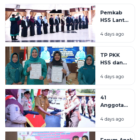
Rampung,
Pemkab
Pemkab
HSS
HSS Lantik
Dorong
28 Pejabat
Perangkat
4 days ago
Baru,
Daerah
Wabup
Perkuat
Tekankan
Tata
TP PKK
Kinerja
Kelola
HSS dan
Cepat dan
Arsip
BNNK
Kolaborasi
4 days ago
Perpanjang
Kerja Sama
Cegah
41
Narkoba
Anggota
Lewat
Pramuka
Keluarga
4 days ago
HSS
Bersinar
Dilepas
Mengikuti