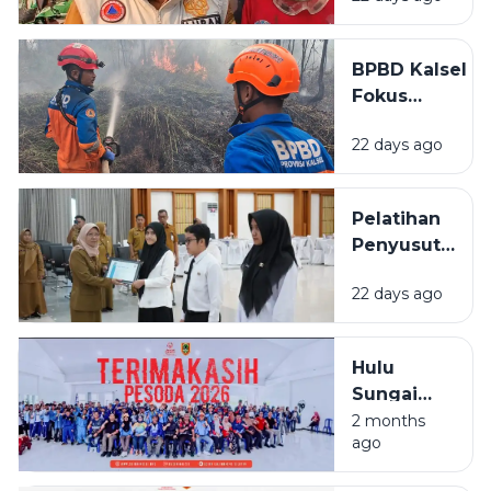
Karhutla
Meluas di
BPBD Kalsel
Landasan
Fokus
Ulin Timur
Lindungi
22 days ago
Permukiman
Saat
Karhutla
Pelatihan
Meluas di
Penyusutan
Banjarbaru
Arsip
22 days ago
BPSDMD
Kalsel
Ditutup, 29
Hulu
ASN Lulus
Sungai
Selatan
2 months
ago
Juara
Umum