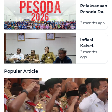
PESODA
Pelaksanaan
2026
Pesoda Dan
Pelatda
2 months ago
Ditengah
Efesiensi
Anggaran
Inflasi
Kalsel
Masih
2 months
ago
Terkendali,
Beras Jadi
Sorotan
Popular Article
Utama