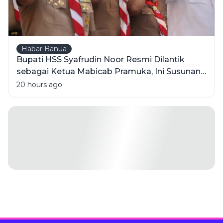
Habar Banua
Bupati HSS Syafrudin Noor Resmi Dilantik
sebagai Ketua Mabicab Pramuka, Ini Susunan
Pengurus 2025-2030
20 hours ago