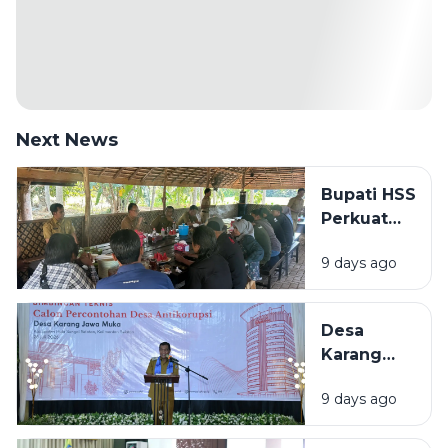
Next News
Bupati HSS
Perkuat
Sinergi
9 days ago
dengan
Wartawan,
Dorong
Desa
Informasi
Karang
Publik
Jawa Muka
yang
9 days ago
Jadi Calon
Akurat dan
Desa
Transparan