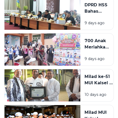
Antikorupsi
DPRD HSS
KPK,
Bahas
Bupati HSS
KUA-PPAS
Tekankan
9 days ago
2027,
Tata Kelola
Proyeksi
Transparan
Kenaikan
700 Anak
PAD Jadi
Meriahkan
Sorotan
Gebyar
dalam
9 days ago
PAUD HSS
Rapat
2026,
Banggar
Bunda
Milad ke-51
PAUD
MUI Kalsel di
Dorong
HSS
Generasi
10 days ago
Berlangsung
Cerdas dan
Meriah,
Berkarakter
Bupati
Milad MUI
Syafrudin