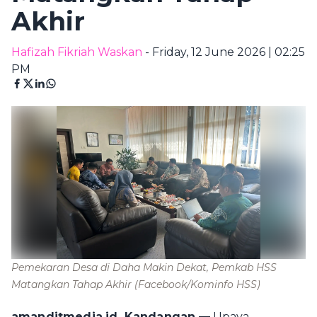
Akhir
Hafizah Fikriah Waskan
- Friday, 12 June 2026 | 02:25
PM
Pemekaran Desa di Daha Makin Dekat, Pemkab HSS
Matangkan Tahap Akhir
(Facebook/Kominfo HSS)
amanditmedia.id, Kandangan —
Upaya