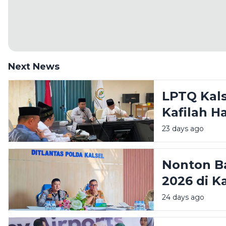
Next News
LPTQ Kal
Kafilah H
23 days ago
Nonton Ba
2026 di K
Siapkan 
24 days ago