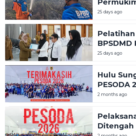
Permukim
Meluas di
25 days ago
Pelatihan
BPSDMD K
Lulus
25 days ago
Hulu Sun
PESODA 
2 months ago
Pelaksan
Ditengah 
2 months ago