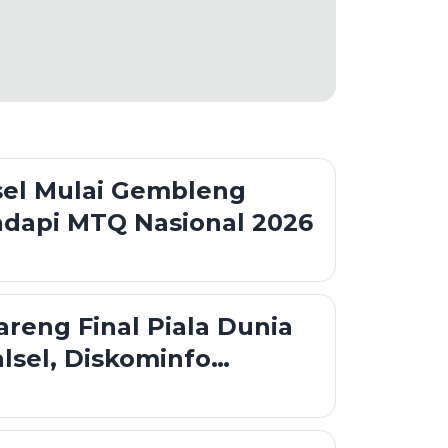
sel Mulai Gembleng
adapi MTQ Nasional 2026
reng Final Piala Dunia
alsel, Diskominfo
Dukungan Teknis