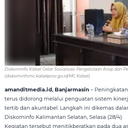
Diskominfo Kalsel Gelar Sosialisasi Pengelolaan Arsip dan Pe
(diskominfomc.kalselprov.go.id/MC Kalsel)
amanditmedia.id, Banjarmasin
– Peningkatan 
terus didorong melalui penguatan sistem kinerj
tertib dan akuntabel. Langkah ini dikemas dalam
Diskominfo Kalimantan Selatan, Selasa (28/4).
Kegiatan tersebut menitikberatkan pada dua as