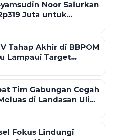
Syamsudin Noor Salurkan
Rp319 Juta untuk
 hingga Rumah Layak
PV Tahap Akhir di BBPOM
ru Lampaui Target
pat Tim Gabungan Cegah
Meluas di Landasan Ulin
el Fokus Lindungi