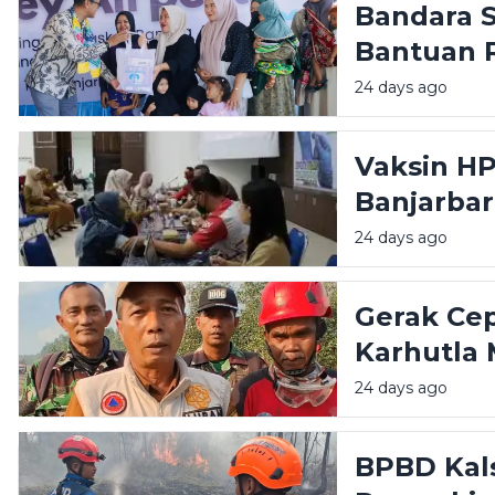
Bandara 
Bantuan 
Stunting
24 days ago
Huni
Vaksin H
Banjarba
Peserta
24 days ago
Gerak Ce
Karhutla 
Timur
24 days ago
BPBD Kals