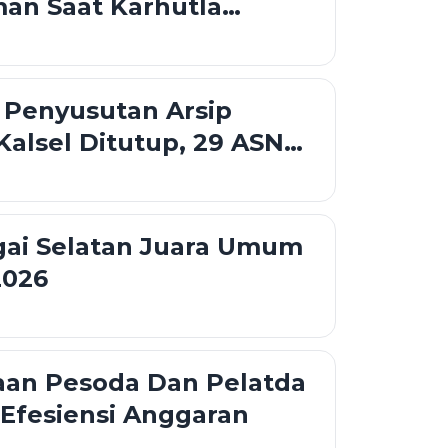
an Saat Karhutla
 Banjarbaru
 Penyusutan Arsip
alsel Ditutup, 29 ASN
gai Selatan Juara Umum
2026
aan Pesoda Dan Pelatda
Efesiensi Anggaran