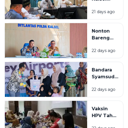
Mulai
21 days ago
Gembleng
Kafilah
Hadapi
Nonton
MTQ
Bareng
Nasional
Final Piala
2026
22 days ago
Dunia 2026
di Kalsel,
Diskominfo
Bandara
Siapkan
Syamsudin
Dukungan
Noor
Teknis
22 days ago
Salurkan
Bantuan
Rp319 Juta
Vaksin
untuk
HPV Tahap
Stunting
Akhir di
hingga