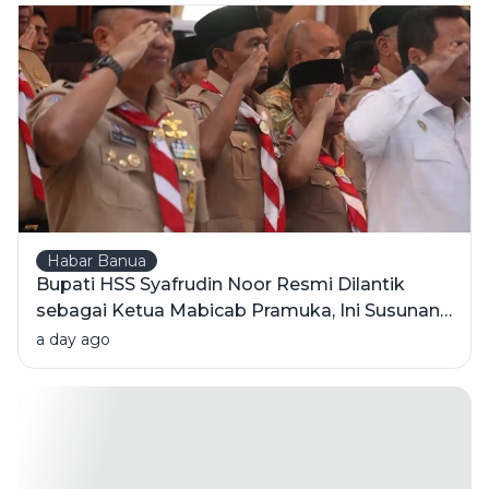
Habar Banua
Bupati HSS Syafrudin Noor Resmi Dilantik
sebagai Ketua Mabicab Pramuka, Ini Susunan
Pengurus 2025-2030
a day ago