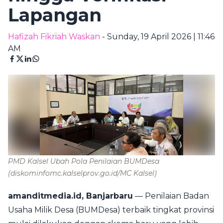
Lapangan
Hafizah Fikriah Waskan
- Sunday, 19 April 2026 | 11:46
AM
PMD Kalsel Ubah Pola Penilaian BUMDesa
(diskominfomc.kalselprov.go.id/MC Kalsel)
amanditmedia.id, Banjarbaru
— Penilaian Badan
Usaha Milik Desa (BUMDesa) terbaik tingkat provinsi