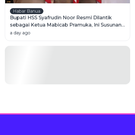
Habar Banua
Bupati HSS Syafrudin Noor Resmi Dilantik
sebagai Ketua Mabicab Pramuka, Ini Susunan
Pengurus 2025-2030
a day ago