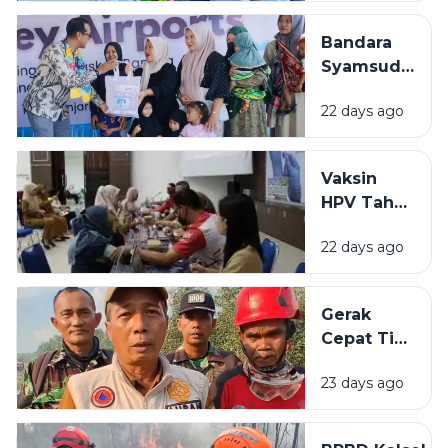
di Kalsel,
Diskominfo
Bandara
Siapkan
Syamsudin
Dukungan
Noor
Teknis
22 days ago
Salurkan
Bantuan
Rp319 Juta
Vaksin
untuk
HPV Tahap
Stunting
Akhir di
hingga
22 days ago
BBPOM
Rumah
Banjarbaru
Layak Huni
Lampaui
Gerak
Target
Cepat Tim
Peserta
Gabungan
23 days ago
Cegah
Karhutla
Meluas di