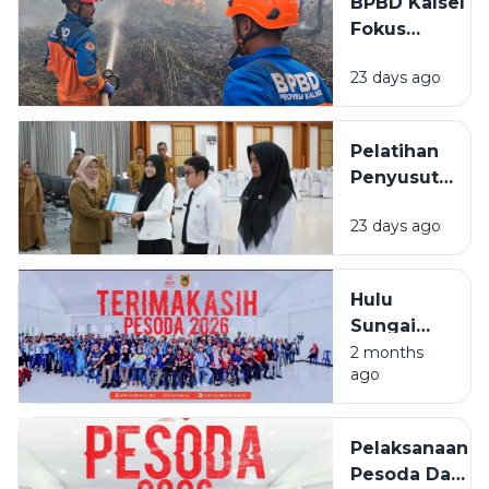
BPBD Kalsel
Landasan
Fokus
Ulin Timur
Lindungi
23 days ago
Permukiman
Saat
Karhutla
Pelatihan
Meluas di
Penyusutan
Banjarbaru
Arsip
23 days ago
BPSDMD
Kalsel
Ditutup, 29
Hulu
ASN Lulus
Sungai
Selatan
2 months
ago
Juara
Umum
PESODA
Pelaksanaan
2026
Pesoda Dan