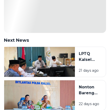
Next News
LPTQ
Kalsel
Mulai
21 days ago
Gembleng
Kafilah
Hadapi
Nonton
MTQ
Bareng
Nasional
Final Piala
2026
22 days ago
Dunia 2026