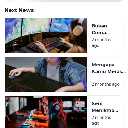
Next News
Bukan
Cuma
Hura-hura,
2 months
ago
Ini Sisi
Positif
Game
Mengapa
Online di
Kamu Merasa
Era Digital
Cemas
2 months ago
Setelah Main
Game? Ini
Penjelasannya
Seni
Menikmati
Game
2 months
ago
Tanpa