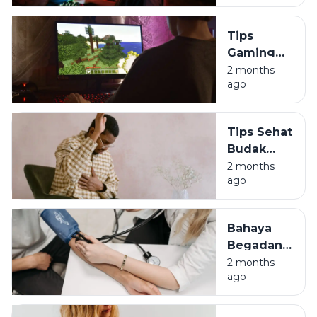
Harus Jadi
Budak
Tips
Algoritma
Gaming
Sehat:
2 months
ago
Jaga
Durabilitas
Tubuh
Tips Sehat
Biar Gak
Budak
Jompo
Korporat:
2 months
ago
Lawan
Asam
Lambung
Bahaya
di Usia 30-
Begadang
an
Bagi Anak
2 months
ago
Muda:
Awas
Darah