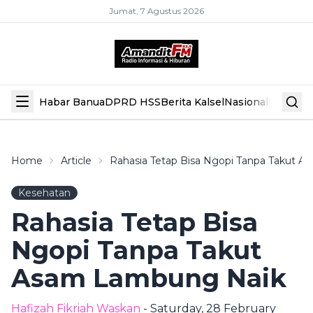
Jumat, 7 Agustus 2026
Habar Banua
DPRD HSS
Berita Kalsel
Nasional
Hiburan
Home
Article
Rahasia Tetap Bisa Ngopi Tanpa Takut 
Kesehatan
Rahasia Tetap Bisa
Ngopi Tanpa Takut
Asam Lambung Naik
Hafizah Fikriah Waskan
- Saturday, 28 February