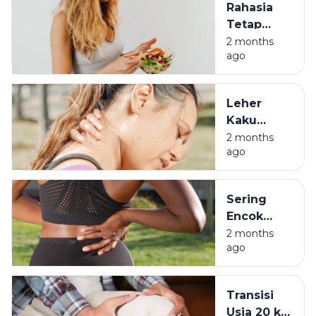
Rahasia
Tinggi di
Tetap
Usia 30
Bugar di
2 months
ago
Usia 30
Meski
Pernah
Leher
Jadi Anak
Kaku
Begadang
Bukan
2 months
ago
Cuma
Salah
Bantal,
Sering
Waspada
Encok
Kolesterol
Saat
2 months
Usia Muda
ago
Kerja?
Hati-hati
Penyakit
Transisi
Kronis
Usia 20 ke