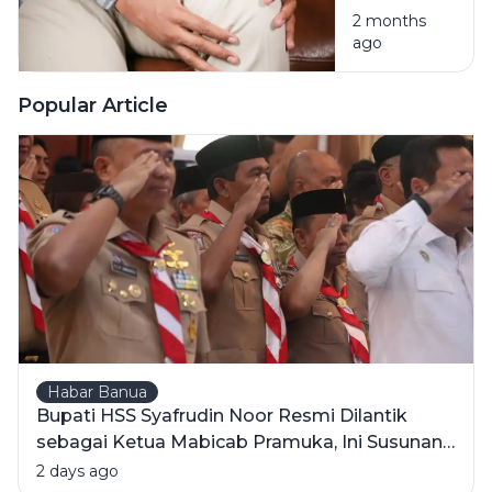
Incar
30:
2 months
Milenial
ago
Mengapa
Tubuh Tak
Lagi
Popular Article
Seperkasa
Dulu?
Habar Banua
Bupati HSS Syafrudin Noor Resmi Dilantik
sebagai Ketua Mabicab Pramuka, Ini Susunan
Pengurus 2025-2030
2 days ago