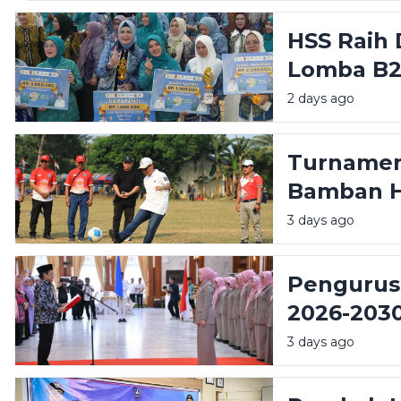
HSS Raih
Lomba B2
Mars PKK 
2 days ago
Turnamen 
Bamban H
Wabup Do
3 days ago
Potensi D
Pengurus
2026-2030
Dorong S
3 days ago
Perempu