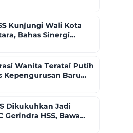
 ke-21
S Kunjungi Wali Kota
tara, Bahas Sinergi
ahan dan Pelayanan
asi Wanita Teratai Putih
s Kepengurusan Baru
uatan Ekonomi
an
S Dikukuhkan Jadi
C Gerindra HSS, Bawa
aru Perkuat Konsolidasi