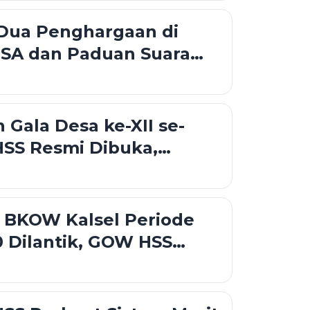
 Dua Penghargaan di
SA dan Paduan Suara
Kalsel 2026
Gala Desa ke-XII se-
SS Resmi Dibuka,
rong Sportivitas dan
esa
 BKOW Kalsel Periode
 Dilantik, GOW HSS
inergi Pemberdayaan
an