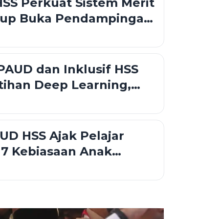
SS Perkuat Sistem Merit
up Buka Pendampingan
n Talenta untuk
n Profesionalisme
PAUD dan Inklusif HSS
atihan Deep Learning,
UD Tekankan
n Tanpa Diskriminasi
D HSS Ajak Pelajar
 7 Kebiasaan Anak
ngun Karakter Sejak Dini