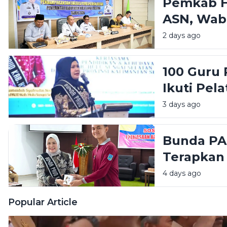
Pemkab H
ASN, Wab
Manajeme
2 days ago
Tingkatka
100 Guru 
Ikuti Pel
Bunda PA
3 days ago
Pendidika
Bunda PAU
Terapkan
Hebat, Ba
4 days ago
Popular Article