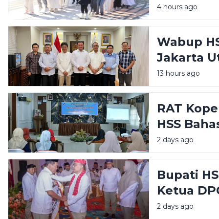
HIMPAUDI
4 hours ago
Wabup HS
Jakarta U
Pemerint
13 hours ago
Publik
RAT Koper
HSS Baha
dan Peng
2 days ago
Perempu
Bupati HS
Ketua DP
Amanah B
2 days ago