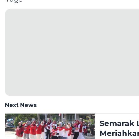
Next News
Semarak 
Meriahkan