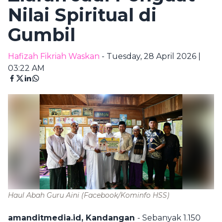
Nilai Spiritual di
Gumbil
Hafizah Fikriah Waskan
- Tuesday, 28 April 2026 |
03:22 AM
Haul Abah Guru Aini
(Facebook/Kominfo HSS)
amanditmedia.id, Kandangan
- Sebanyak 1.150