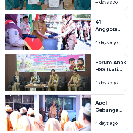
4 days ago
Perpanjang
Kerja Sama
Cegah
41
Narkoba
Anggota
Lewat
Pramuka
Keluarga
4 days ago
HSS
Bersinar
Dilepas
Mengikuti
Forum Anak
Jambore
HSS Ikuti
Nasional
Peningkatan
XII 2026 di
4 days ago
Kapasitas,
Cibubur
Perkuat Peran
Anak dalam
Apel
Pembangunan
Gabungan
Daerah
Pemkab
4 days ago
HSS
Peringati