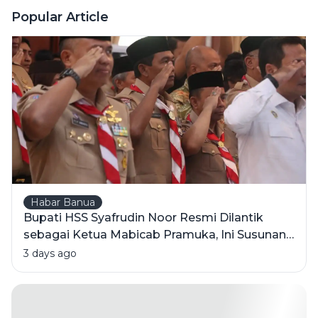
Hari Anak
Popular Article
Nasional
Ke-42,
Wabup
Ajak
Lindungi
Hak Anak
Habar Banua
Bupati HSS Syafrudin Noor Resmi Dilantik
sebagai Ketua Mabicab Pramuka, Ini Susunan
Pengurus 2025-2030
3 days ago