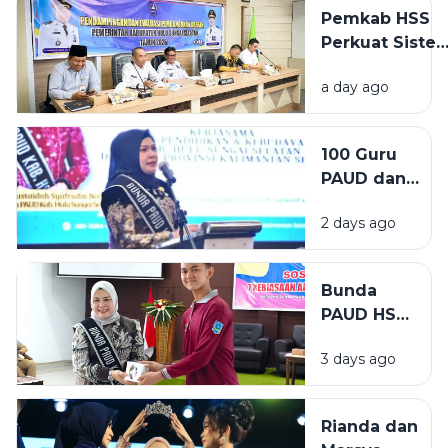
Pemkab HSS
Perkuat Siste
Merit ASN,
a day ago
Wabup Buka
Pendampinga
Manajemen
100 Guru
Talenta untuk
PAUD dan
Tingkatkan
Inklusif HSS
Profesionalis
2 days ago
Ikuti
Pelatihan
Deep
Bunda
Learning,
PAUD HSS
Bunda
Ajak
PAUD
3 days ago
Pelajar
Tekankan
Terapkan
Pendidikan
7
Tanpa
Rianda dan
Kebiasaan
Diskriminasi