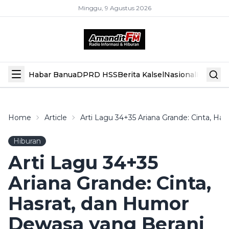
Minggu, 9 Agustus 2026
Habar Banua
DPRD HSS
Berita Kalsel
Nasional
Hiburan
Home
Article
Arti Lagu 34+35 Ariana Grande: Cinta, H
Hiburan
Arti Lagu 34+35
Ariana Grande: Cinta,
Hasrat, dan Humor
Dewasa yang Berani