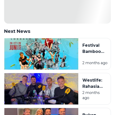
Next News
Festival
Bamboo
Rafting
2 months ago
Loksado
2026,
Sensasi
Westlife:
Menyusuri
Rahasia
Sungai
Kenapa
2 months
Amandit
ago
Mas-Mas
dengan
Irlandia Ini
Rakit Bambu
Masih Jadi
di