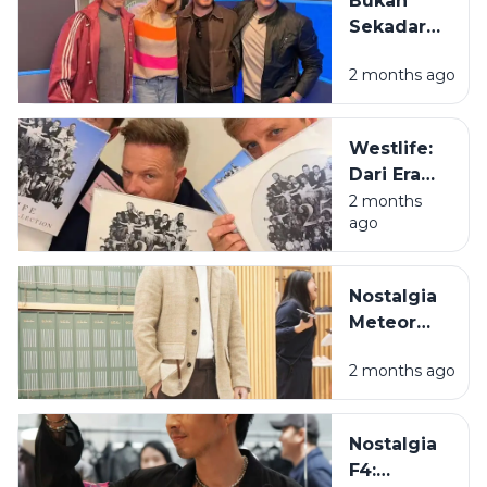
Bukan
Juara di
Pegunungan
Sekadar
Hati Kita
Meratus
Boyband,
2 months ago
Westlife
Adalah
Definisi
Westlife:
Tongkrongan
Dari Era
yang
Bangku
2 months
Menolak
ago
Lipat ke
Bubar
Era Bapak-
Bapak
Nostalgia
Estetik
Meteor
Garden:
2 months ago
Cerita di Balik
Terbentuknya
F4 yang
Nostalgia
Pernah
F4:
Mengacak-