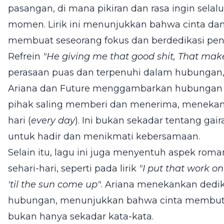
pasangan, di mana pikiran dan rasa ingin sel
momen. Lirik ini menunjukkan bahwa cinta dan
membuat seseorang fokus dan berdedikasi pe
Refrein
"He giving me that good shit, That mak
perasaan puas dan terpenuhi dalam hubungan, 
Ariana dan Future menggambarkan hubungan 
pihak saling memberi dan menerima, menekanka
hari (
every day
). Ini bukan sekadar tentang gai
untuk hadir dan menikmati kebersamaan.
Selain itu, lagu ini juga menyentuh aspek rom
sehari-hari, seperti pada lirik
"I put that work o
'til the sun come up"
. Ariana menekankan dedi
hubungan, menunjukkan bahwa cinta membutu
bukan hanya sekadar kata-kata.