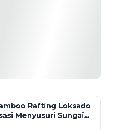
Bamboo Rafting Loksado
sasi Menyusuri Sungai
dengan Rakit Bambu di