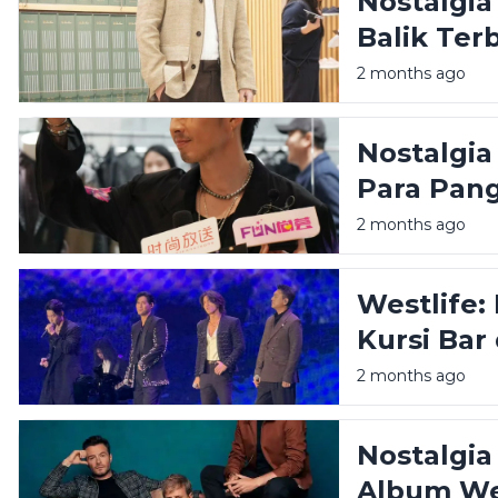
Nostalgia
Balik Ter
Pernah Me
2 months ago
Nostalgia
Para Pan
yang Kini
2 months ago
Westlife:
Kursi Bar
Sisi Lain
2 months ago
Nostalgia 
Album Wes