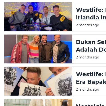
Pegunung
Westlife:
Irlandia I
Kita
2 months ago
Bukan Se
Adalah De
Menolak 
2 months ago
Westlife:
Era Bapak
2 months ago