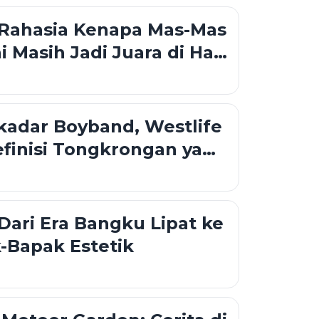
an Meratus
 Rahasia Kenapa Mas-Mas
ni Masih Jadi Juara di Hati
kadar Boyband, Westlife
finisi Tongkrongan yang
Bubar
 Dari Era Bangku Lipat ke
-Bapak Estetik