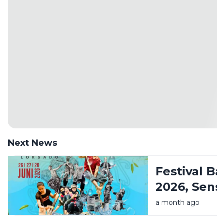
Next News
Festival 
2026, Sen
Amandit 
a month ago