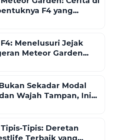
 Meteor Garden: Cerita di
bentuknya F4 yang
ngacak-acak Hati Kita
 F4: Menelusuri Jejak
geran Meteor Garden
 Sudah Senior
 Bukan Sekadar Modal
 dan Wajah Tampan, Ini
 yang Jarang Terungkap
Tipis-Tipis: Deretan
tlife Terbaik yang