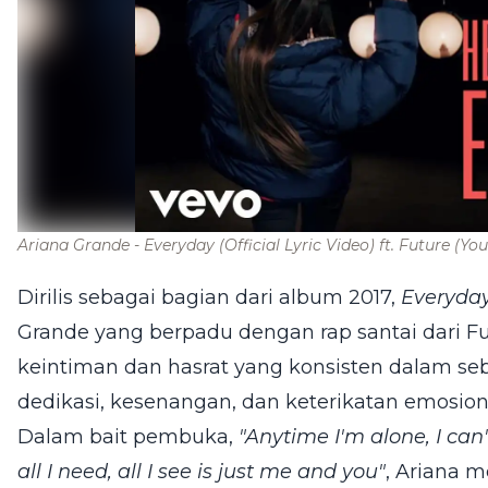
Ariana Grande - Everyday (Official Lyric Video) ft. Future
(You
Dirilis sebagai bagian dari album 2017,
Everyda
Grande yang berpadu dengan rap santai dari F
keintiman dan hasrat yang konsisten dalam 
dedikasi, kesenangan, dan keterikatan emosion
Dalam bait pembuka,
"Anytime I'm alone, I can'
all I need, all I see is just me and you"
, Ariana 