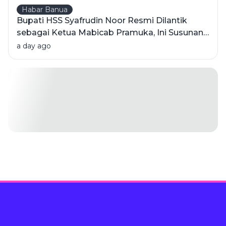
Habar Banua
Bupati HSS Syafrudin Noor Resmi Dilantik
sebagai Ketua Mabicab Pramuka, Ini Susunan
Pengurus 2025-2030
a day ago