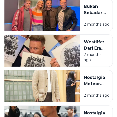
Masih Jadi
di
Bukan
Juara di
Pegunungan
Sekadar
Hati Kita
Meratus
Boyband,
2 months ago
Westlife
Adalah
Definisi
Westlife:
Tongkrongan
Dari Era
yang
Bangku
2 months
Menolak
ago
Lipat ke
Bubar
Era Bapak-
Bapak
Nostalgia
Estetik
Meteor
Garden:
2 months ago
Cerita di Balik
Terbentuknya
F4 yang
Nostalgia
Pernah