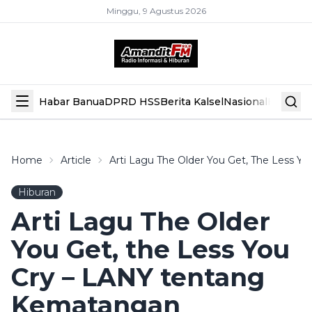
Minggu, 9 Agustus 2026
Habar Banua
DPRD HSS
Berita Kalsel
Nasional
Hiburan
Home
Article
Arti Lagu The Older You Get, The Less 
Hiburan
Arti Lagu The Older
You Get, the Less You
Cry – LANY tentang
Kematangan