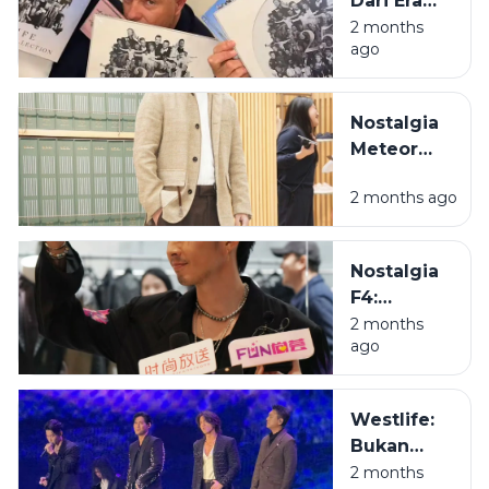
Dari Era
yang
Bangku
2 months
Menolak
ago
Lipat ke
Bubar
Era Bapak-
Bapak
Nostalgia
Estetik
Meteor
Garden:
2 months ago
Cerita di Balik
Terbentuknya
F4 yang
Nostalgia
Pernah
F4:
Mengacak-
Menelusuri
2 months
acak Hati Kita
ago
Jejak Para
Pangeran
Meteor
Westlife:
Garden
Bukan
yang Kini
Sekadar
2 months
Sudah