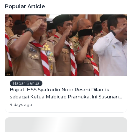
Wangi' Ini
Popular Article
Tetap Jadi
Juara di
Hati Orang
Indonesia?
Habar Banua
Bupati HSS Syafrudin Noor Resmi Dilantik
sebagai Ketua Mabicab Pramuka, Ini Susunan
Pengurus 2025-2030
4 days ago