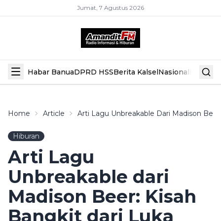
Jumat, 7 Agustus 2026
Habar Banua
DPRD HSS
Berita Kalsel
Nasional
Hiburan
Home
Article
Arti Lagu Unbreakable Dari Madison Bee
Hiburan
Arti Lagu
Unbreakable dari
Madison Beer: Kisah
Bangkit dari Luka