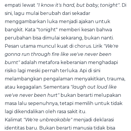
empati lewat
"I know it's hard, but baby, tonight"
. Di
sini, lagu mulai berubah dari sekadar
menggambarkan luka menjadi ajakan untuk
bangkit. Kata "tonight" memberi kesan bahwa
perubahan bisa dimulai sekarang, bukan nanti.
Pesan utama muncul kuat di chorus. Lirik
"We're
gonna run through fire like we've never been
burnt"
adalah metafora keberanian menghadapi
risiko lagi meski pernah terluka. Api di sini
melambangkan pengalaman menyakitkan, trauma,
atau kegagalan. Sementara
"laugh out loud like
we've never been hurt"
bukan berarti melupakan
masa lalu sepenuhnya, tetapi memilih untuk tidak
lagi dikendalikan oleh rasa sakit itu.
Kalimat
"We're unbreakable"
menjadi deklarasi
identitas baru. Bukan berarti manusia tidak bisa