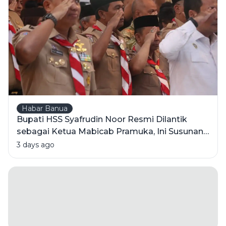
Hati Orang
Indonesia?
Habar Banua
Bupati HSS Syafrudin Noor Resmi Dilantik
sebagai Ketua Mabicab Pramuka, Ini Susunan
Pengurus 2025-2030
3 days ago