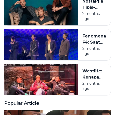
Nostalgia
Tampan,
Tipis-
Ini Sisi
Tipis:
2 months
Lain yang
ago
Deretan
Jarang
Album
Terungkap
Westlife
Fenomena
Terbaik
F4: Saat
yang
Seluruh
2 months
Wajib
ago
Indonesia
Masuk
Terkena
Playlist
Demam
Kamu
Westlife:
Meteor
Kenapa
Garden
Boyband
2 months
ago
'Bapak-
Bapak
Wangi' Ini
Popular Article
Tetap Jadi
Juara di