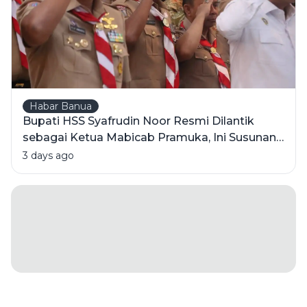
Habar Banua
Bupati HSS Syafrudin Noor Resmi Dilantik
sebagai Ketua Mabicab Pramuka, Ini Susunan
Pengurus 2025-2030
3 days ago