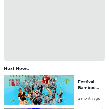
Next News
Festival
Bamboo
Rafting
a month ago
Loksado
2026,