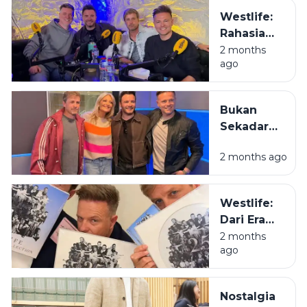
Sensasi
Westlife:
Menyusuri
Rahasia
Sungai
Kenapa
2 months
Amandit
ago
Mas-Mas
dengan
Irlandia Ini
Rakit Bambu
Masih Jadi
di
Bukan
Juara di
Pegunungan
Sekadar
Hati Kita
Meratus
Boyband,
2 months ago
Westlife
Adalah
Definisi
Westlife:
Tongkrongan
Dari Era
yang
Bangku
2 months
Menolak
ago
Lipat ke
Bubar
Era Bapak-
Bapak
Nostalgia
Estetik