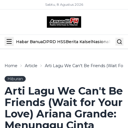
Sabtu, 8 Agustus 2026
Habar Banua
DPRD HSS
Berita Kalsel
Nasional
Hiburan
Home
Article
Arti Lagu We Can't Be Friends (Wait For 
Hiburan
Arti Lagu We Can't Be
Friends (Wait for Your
Love) Ariana Grande:
Menunggu Cinta