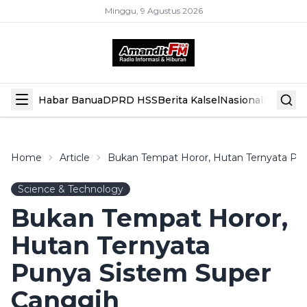
Minggu, 9 Agustus 2026
Habar Banua
DPRD HSS
Berita Kalsel
Nasional
Hiburan
Home
Article
Bukan Tempat Horor, Hutan Ternyata Pu
Science & Technology
Bukan Tempat Horor,
Hutan Ternyata
Punya Sistem Super
Canggih