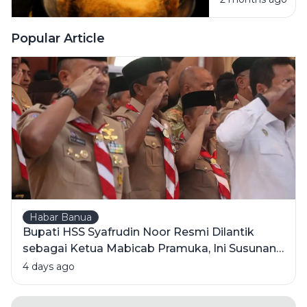
Bening
yang
Menggoda:
Popular Article
Menilik
Beda Sawit
Mentah vs
Minyak
Olahan
Habar Banua
Bupati HSS Syafrudin Noor Resmi Dilantik
sebagai Ketua Mabicab Pramuka, Ini Susunan
Pengurus 2025-2030
4 days ago