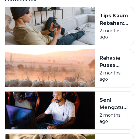
Tips Kaum
Rebahan:
Saldo E-
2 months
ago
Wallet
Nambah
Sambil
Rahasia
Tiduran
Puasa
Arafah:
2 months
ago
Golden
Ticket
Penghapus
Seni
Dosa Kita
Mengatur
Waktu
2 months
ago
Mabar:
Biar Jago
di Game,