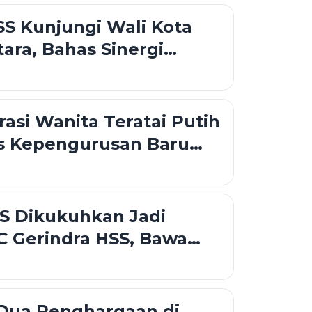
S Kunjungi Wali Kota
tara, Bahas Sinergi
ahan dan Pelayanan
asi Wanita Teratai Putih
s Kepengurusan Baru
uatan Ekonomi
an
S Dikukuhkan Jadi
C Gerindra HSS, Bawa
aru Perkuat Konsolidasi
 Dua Penghargaan di