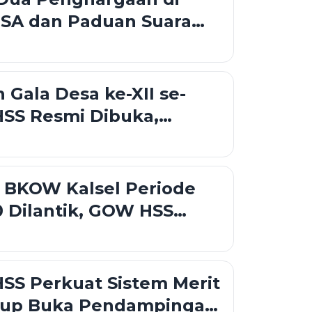
SA dan Paduan Suara
Kalsel 2026
Gala Desa ke-XII se-
SS Resmi Dibuka,
rong Sportivitas dan
esa
 BKOW Kalsel Periode
 Dilantik, GOW HSS
inergi Pemberdayaan
an
SS Perkuat Sistem Merit
up Buka Pendampingan