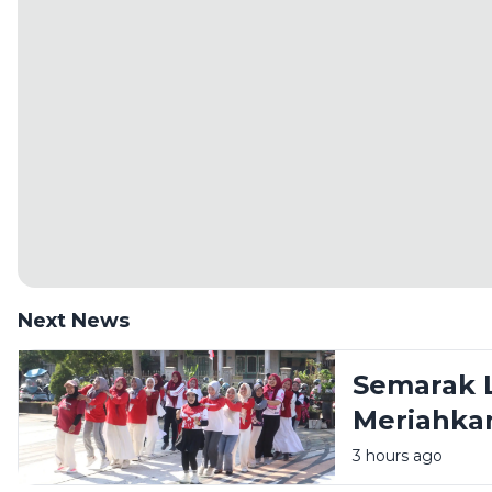
Next News
Semarak 
Meriahkan
HIMPAUDI
3 hours ago