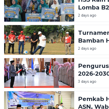
Lomba B2
Mars PKK 
2 days ago
Turnamen 
Bamban H
Wabup Do
2 days ago
Potensi D
Pengurus
2026-2030
Dorong S
3 days ago
Perempu
Pemkab H
ASN, Wab