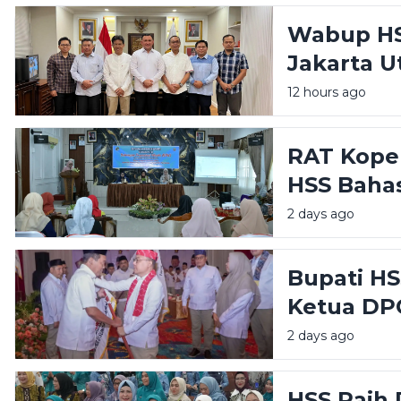
Wabup HS
Jakarta U
Pemerint
12 hours ago
Publik
RAT Koper
HSS Baha
dan Peng
2 days ago
Perempu
Bupati HS
Ketua DP
Amanah B
2 days ago
HSS Raih