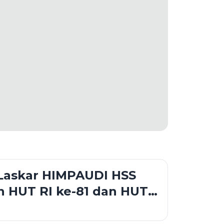
Laskar HIMPAUDI HSS
 HUT RI ke-81 dan HUT
 ke-21