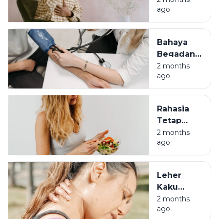
ago
Lawan
Asam
Lambung
Bahaya
di Usia 30-
Begadang
an
Bagi Anak
2 months
ago
Muda:
Awas
Darah
Rahasia
Tinggi di
Tetap
Usia 30
Bugar di
2 months
ago
Usia 30
Meski
Pernah
Leher
Jadi Anak
Kaku
Begadang
Bukan
2 months
ago
Cuma