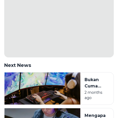
Next News
Bukan
Cuma
Hura-hura,
2 months
ago
Ini Sisi
Positif
Game
Mengapa
Online di