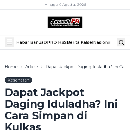
Minggu, 9 Agustus 2026
Habar Banua
DPRD HSS
Berita Kalsel
Nasional
Hiburan
Home
Article
Dapat Jackpot Daging Iduladha? Ini Cara
Kesehatan
Dapat Jackpot
Daging Iduladha? Ini
Cara Simpan di
Kulkas