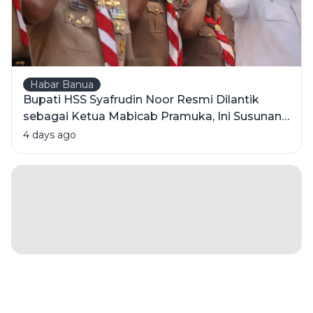
Habar Banua
Bupati HSS Syafrudin Noor Resmi Dilantik
sebagai Ketua Mabicab Pramuka, Ini Susunan
Pengurus 2025-2030
4 days ago