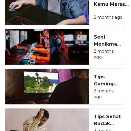
Kamu Merasa
Era Digital
Cemas
2 months ago
Setelah Main
Game? Ini
Penjelasannya
Seni
Menikmati
Game
2 months
ago
Tanpa
Harus Jadi
Budak
Tips
Algoritma
Gaming
Sehat:
2 months
ago
Jaga
Durabilitas
Tubuh
Tips Sehat
Biar Gak
Budak
Jompo
Korporat:
2 months