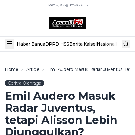
Sabtu, 8 Agustus 2026
Habar Banua
DPRD HSS
Berita Kalsel
Nasional
Hiburan
Home
Article
Emil Audero Masuk Radar Juventus, Tetap
Ceritra Olahraga
Emil Audero Masuk
Radar Juventus,
tetapi Alisson Lebih
Diunggulkan?