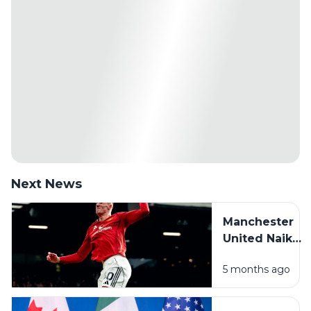
Next News
Manchester
United Naik
ke Peringkat
5 months ago
Tiga Usai
Tumbangkan
Crystal