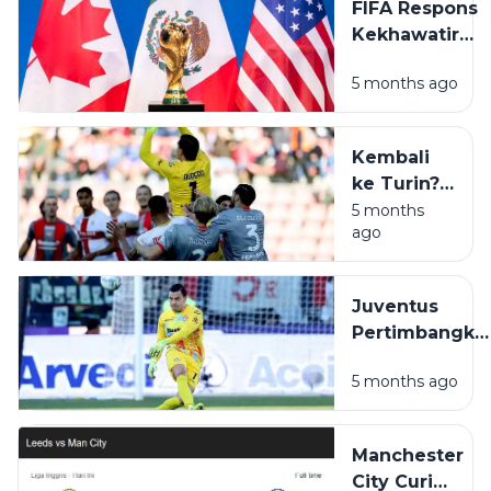
FIFA Respons
Palace 2-1 di
Kekhawatiran
Old Trafford
Keamanan
5 months ago
Piala Dunia
2026 Usai
Ketegangan
Kembali
AS–Iran
ke Turin?
Emil
5 months
ago
Audero
Berpotensi
Dapat
Juventus
Kontrak
Pertimbangka
Fantastis
Emil Audero
dari
5 months ago
untuk Perkuat
Juventus
Pos Kiper
Manchester
City Curi