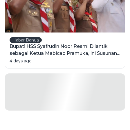
Champions
Habar Banua
Bupati HSS Syafrudin Noor Resmi Dilantik
sebagai Ketua Mabicab Pramuka, Ini Susunan
Pengurus 2025-2030
4 days ago