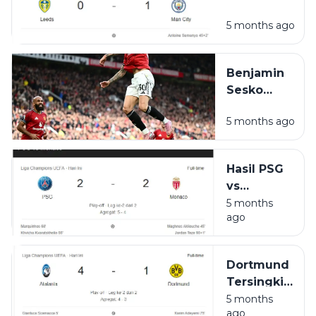
Tiga Poin
5 months ago
di Elland
Road,
Tekan
Benjamin
Arsenal
Sesko
dalam
Tajam dari
Perburuan
5 months ago
Bangku
Gelar
Cadangan,
Michael
Hasil PSG
Carrick
vs
Belum
Monaco:
5 months
Ubah Lini
ago
Imbang 2-
Depan
2, Agregat
Manchester
5-4 Bawa
United
Dortmund
PSG ke
Tersingkir!
Fase
Atalanta
5 months
Gugur
ago
Menang 4-