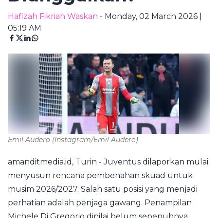
Hafizah Fikriah Waskan
- Monday, 02 March 2026 |
05:19 AM
Emil Audero
(Instagram/Emil Audero)
amanditmedia.id, Turin - Juventus dilaporkan mulai
menyusun rencana pembenahan skuad untuk
musim 2026/2027. Salah satu posisi yang menjadi
perhatian adalah penjaga gawang. Penampilan
Michele Di Gregorio dinilai belum sepenuhnya