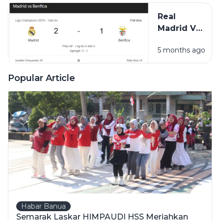
Bawa Laga ke
Real
Perpanjangan
Madrid Vs
Waktu
Benfica 2-
5 months ago
1: Vinicius
Jadi
Penentu,
Popular Article
Los
Blancos
Melaju ke
16 Besar
Liga
Champions
Habar Banua
Semarak Laskar HIMPAUDI HSS Meriahkan