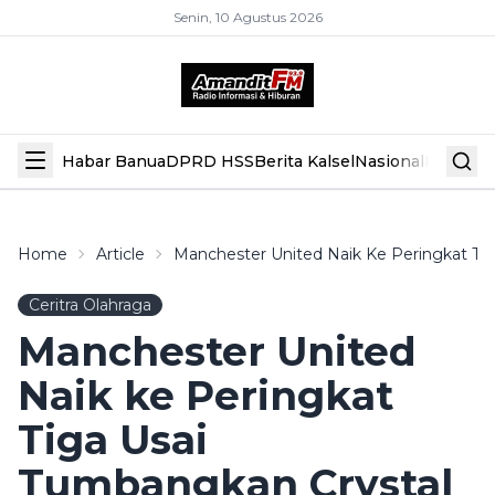
Senin, 10 Agustus 2026
Habar Banua
DPRD HSS
Berita Kalsel
Nasional
Hiburan
Home
Article
Manchester United Naik Ke Peringkat Tiga
Ceritra Olahraga
Manchester United
Naik ke Peringkat
Tiga Usai
Tumbangkan Crystal