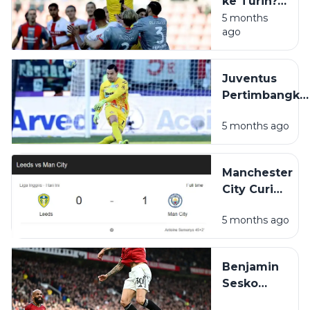
ke Turin?
Emil
5 months
ago
Audero
Berpotensi
Dapat
Juventus
Kontrak
Pertimbangka
Fantastis
Emil Audero
dari
5 months ago
untuk Perkuat
Juventus
Pos Kiper
Manchester
City Curi
Tiga Poin
5 months ago
di Elland
Road,
Tekan
Benjamin
Arsenal
Sesko
dalam
Tajam dari
Perburuan