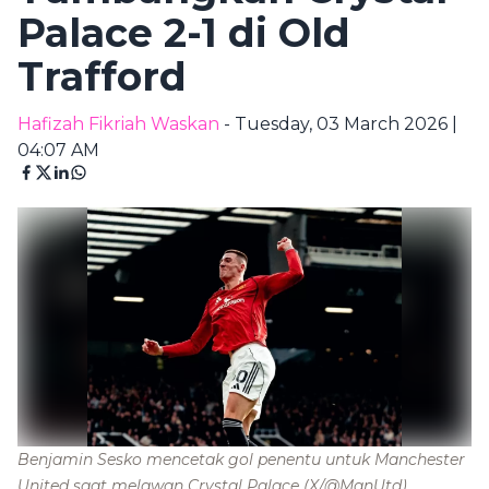
Palace 2-1 di Old
Trafford
Hafizah Fikriah Waskan
- Tuesday, 03 March 2026 |
04:07 AM
Benjamin Sesko mencetak gol penentu untuk Manchester
United saat melawan Crystal Palace
(X/@ManUtd)