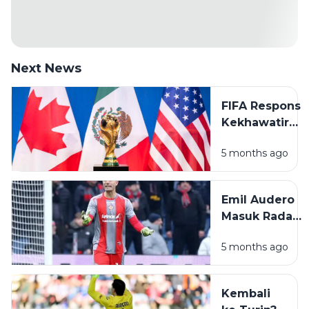
Next News
FIFA Respons
Kekhawatiran
Keamanan
5 months ago
Piala Dunia
2026 Usai
Ketegangan
Emil Audero
AS–Iran
Masuk Radar
Juventus,
5 months ago
tetapi Alisson
Lebih
Diunggulkan?
Kembali