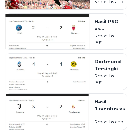
5 months ago
Bangku
Gelar
Cadangan,
Michael
Hasil PSG
Carrick
vs
Belum
Monaco:
5 months
Ubah Lini
ago
Imbang 2-
Depan
2, Agregat
Manchester
5-4 Bawa
United
Dortmund
PSG ke
Tersingkir!
Fase
Atalanta
5 months
Gugur
ago
Menang 4-
1 di Leg
Kedua
Hasil
Play-off
Juventus vs
Galatasaray:
5 months ago
Menang 3-0,
Agregat 5-5