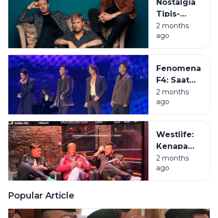
Nostalgia
Tampan,
Tipis-
Ini Sisi
Tipis:
2 months
Lain yang
ago
Deretan
Jarang
Album
Terungkap
Westlife
Fenomena
Terbaik
F4: Saat
yang
Seluruh
2 months
Wajib
ago
Indonesia
Masuk
Terkena
Playlist
Demam
Kamu
Westlife:
Meteor
Kenapa
Garden
Boyband
2 months
ago
'Bapak-
Bapak
Wangi' Ini
Popular Article
Tetap Jadi
Juara di