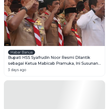
Hati Orang
Indonesia?
Habar Banua
Bupati HSS Syafrudin Noor Resmi Dilantik
sebagai Ketua Mabicab Pramuka, Ini Susunan
Pengurus 2025-2030
3 days ago