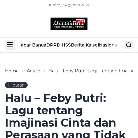
Jumat, 7 Agustus 2026
Habar Banua
DPRD HSS
Berita Kalsel
Nasional
Hiburan
Home
Article
Halu – Feby Putri: Lagu Tentang Imajinas
Hiburan
Halu – Feby Putri:
Lagu tentang
Imajinasi Cinta dan
Perasaan yang Tidak