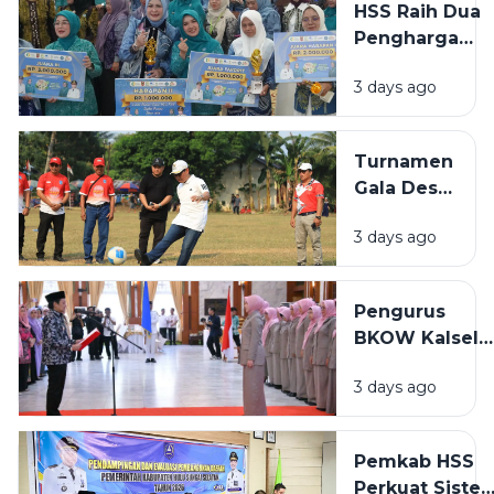
HSS Raih Dua
Amanah
Penghargaan
Baru
di Lomba
Perkuat
3 days ago
B2SA dan
Konsolidasi
Paduan
Suara Mars
Turnamen
PKK Kalsel
Gala Desa
2026
ke-XII se-
3 days ago
Bamban
HSS Resmi
Dibuka,
Pengurus
Wabup
BKOW Kalsel
Dorong
Periode 2026-
Sportivitas
3 days ago
2030 Dilantik,
dan
GOW HSS
Potensi
Dorong
Desa
Pemkab HSS
Sinergi
Perkuat Siste