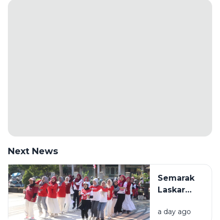
Next News
Semarak
Laskar
HIMPAUDI
a day ago
HSS