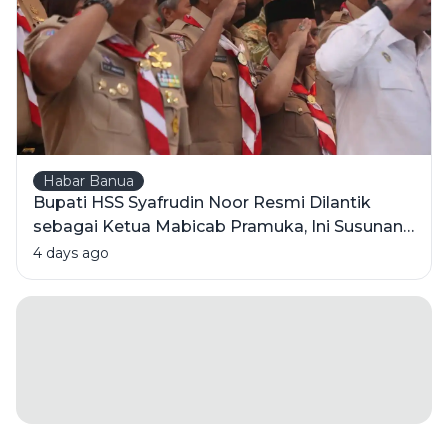
Bangun
Karakter
Sejak Dini
Habar Banua
Bupati HSS Syafrudin Noor Resmi Dilantik
sebagai Ketua Mabicab Pramuka, Ini Susunan
Pengurus 2025-2030
4 days ago