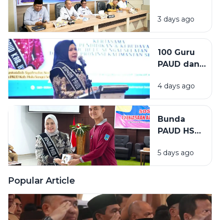
Pemberdayaa
Merit ASN,
Perempuan
3 days ago
Wabup Buka
Pendampinga
Manajemen
100 Guru
Talenta untuk
PAUD dan
Tingkatkan
Inklusif HSS
Profesionalis
4 days ago
Ikuti
Pelatihan
Deep
Bunda
Learning,
PAUD HSS
Bunda
Ajak
PAUD
5 days ago
Pelajar
Tekankan
Terapkan
Pendidikan
7
Popular Article
Tanpa
Kebiasaan
Diskriminasi
Anak
Hebat,