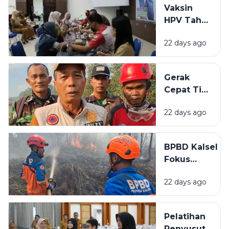
Vaksin
untuk
HPV Tahap
Stunting
Akhir di
hingga
22 days ago
BBPOM
Rumah
Banjarbaru
Layak Huni
Lampaui
Gerak
Target
Cepat Tim
Peserta
Gabungan
22 days ago
Cegah
Karhutla
Meluas di
BPBD Kalsel
Landasan
Fokus
Ulin Timur
Lindungi
22 days ago
Permukiman
Saat
Karhutla
Pelatihan
Meluas di
Penyusutan