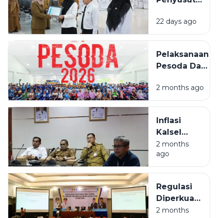
Banjarbaru
Arsip
22 days ago
BPSDMD
Kalsel
Ditutup, 29
Pelaksanaan
ASN Lulus
Pesoda Dan
Pelatda
2 months ago
Ditengah
Efesiensi
Anggaran
Inflasi
Kalsel
Masih
2 months
ago
Terkendali,
Beras Jadi
Sorotan
Regulasi
Utama
Diperkuat,
PUPR
2 months