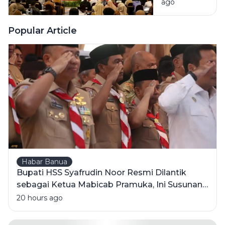
ago
Kalsel
Bidik Jalan
Lebih
Popular Article
Awet dan
Berkualitas
Habar Banua
Bupati HSS Syafrudin Noor Resmi Dilantik
sebagai Ketua Mabicab Pramuka, Ini Susunan
Pengurus 2025-2030
20 hours ago