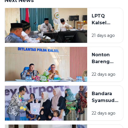
Next News
LPTQ
Kalsel
Mulai
21 days ago
Gembleng
Kafilah
Hadapi
Nonton
MTQ
Bareng
Nasional
Final Piala
2026
22 days ago
Dunia 2026
di Kalsel,
Diskominfo
Bandara
Siapkan
Syamsudin
Dukungan
Noor
Teknis
22 days ago
Salurkan
Bantuan
Rp319 Juta