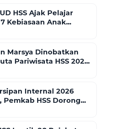
n Tanpa Diskriminasi
D HSS Ajak Pelajar
 7 Kebiasaan Anak
ngun Karakter Sejak Dini
an Marsya Dinobatkan
uta Pariwisata HSS 2026,
mosikan Wisata
utan
rsipan Internal 2026
 Pemkab HSS Dorong
t Daerah Perkuat Tata
sip