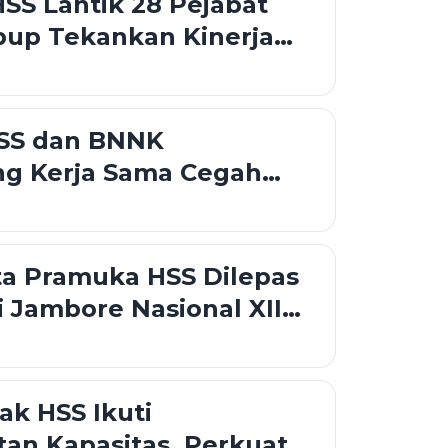
S Lantik 28 Pejabat
bup Tekankan Kinerja
 Kolaborasi
SS dan BNNK
ng Kerja Sama Cegah
ewat Keluarga Bersinar
ta Pramuka HSS Dilepas
 Jambore Nasional XII
ibubur
k HSS Ikuti
an Kapasitas, Perkuat