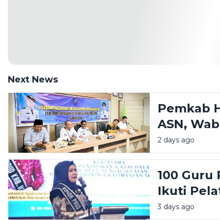
Next News
Pemkab H
ASN, Wab
Manajeme
2 days ago
Tingkatka
100 Guru 
Ikuti Pel
Bunda PA
3 days ago