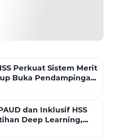
SS Perkuat Sistem Merit
up Buka Pendampingan
n Talenta untuk
n Profesionalisme
PAUD dan Inklusif HSS
atihan Deep Learning,
UD Tekankan