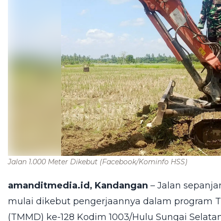
Jalan 1.000 Meter Dikebut
(Facebook/Kominfo HSS)
amanditmedia.id, Kandangan
– Jalan sepanja
mulai dikebut pengerjaannya dalam program
(TMMD) ke-128 Kodim 1003/Hulu Sungai Selatan 