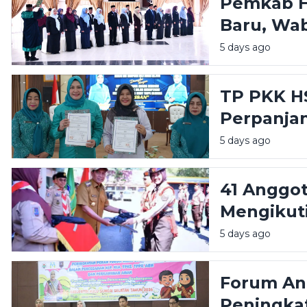
Pemkab HS
Baru, Wa
Cepat dan
5 days ago
TP PKK H
Perpanja
Narkoba L
5 days ago
41 Anggo
Mengikuti
2026 di C
5 days ago
Forum Ana
Peningkat