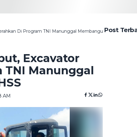
Post Terb
Dikerahkan Di Program TNI Manunggal Membangun Desa 128 HSS
but, Excavator
m TNI Manunggal
 HSS
28 AM