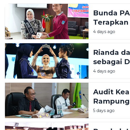
Pendidika
Bunda PAU
Terapkan
Hebat, Ba
4 days ago
Rianda d
sebagai D
Siap Pro
4 days ago
Berkelanj
Audit Kea
Rampung,
Perangka
5 days ago
Kelola Ar