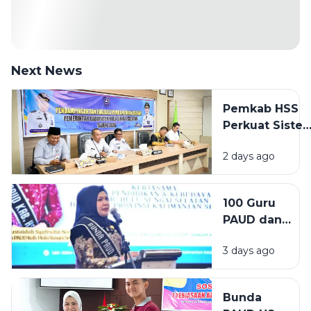
Next News
Pemkab HSS
Perkuat Siste
Merit ASN,
2 days ago
Wabup Buka
Pendampinga
Manajemen
100 Guru
Talenta untuk
PAUD dan
Tingkatkan
Inklusif HSS
Profesionalis
3 days ago
Ikuti
Pelatihan
Deep
Bunda
Learning,