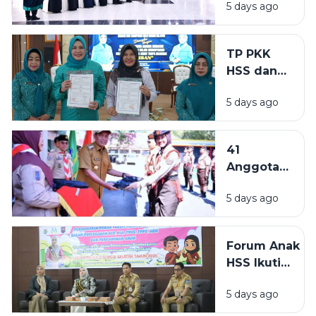
5 days ago
Baru,
Daerah
Wabup
Perkuat
Tekankan
Tata
TP PKK
Kinerja
Kelola
HSS dan
Cepat dan
Arsip
BNNK
Kolaborasi
5 days ago
Perpanjang
Kerja Sama
Cegah
41
Narkoba
Anggota
Lewat
Pramuka
Keluarga
5 days ago
HSS
Bersinar
Dilepas
Mengikuti
Forum Anak
Jambore
HSS Ikuti
Nasional
Peningkatan
XII 2026 di
5 days ago
Kapasitas,
Cibubur
Perkuat Peran