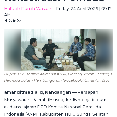
Hafizah Fikriah Waskan
- Friday, 24 April 2026 | 09:12
AM
Bupati HSS Terima Audiensi KNPI, Dorong Peran Strategis
Pemuda dalam Pembangunan
(Facebook/Kominfo HSS)
amanditmedia.id, Kandangan —
Persiapan
Musyawarah Daerah (Musda) ke-16 menjadi fokus
audiensi jajaran DPD Komite Nasional Pemuda
Indonesia (KNPI) Kabupaten Hulu Sungai Selatan