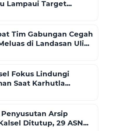
ru Lampaui Target
pat Tim Gabungan Cegah
Meluas di Landasan Ulin
el Fokus Lindungi
an Saat Karhutla
 Banjarbaru
 Penyusutan Arsip
alsel Ditutup, 29 ASN