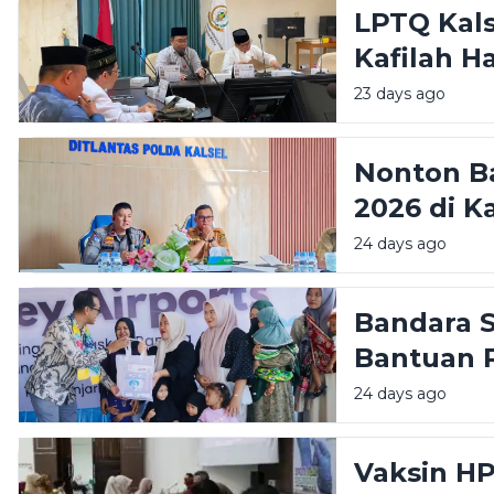
LPTQ Kal
Kafilah H
23 days ago
Nonton Ba
2026 di K
Siapkan 
24 days ago
Bandara 
Bantuan 
Stunting
24 days ago
Huni
Vaksin H