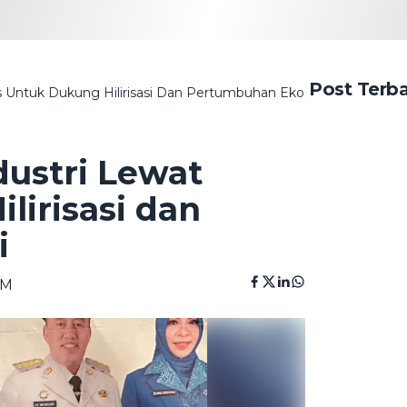
Post Terb
as Untuk Dukung Hilirisasi Dan Pertumbuhan Ekonomi
dustri Lewat
lirisasi dan
i
AM