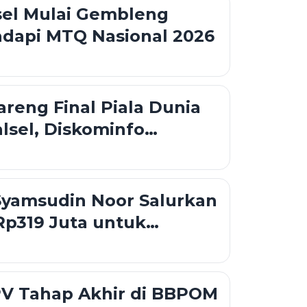
sel Mulai Gembleng
adapi MTQ Nasional 2026
reng Final Piala Dunia
alsel, Diskominfo
Dukungan Teknis
Syamsudin Noor Salurkan
Rp319 Juta untuk
 hingga Rumah Layak
PV Tahap Akhir di BBPOM