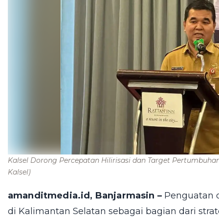
Kalsel Dorong Percepatan Hilirisasi dan Target Pertumbuh
Kalsel)
amanditmedia.id, Banjarmasin –
Penguatan d
di Kalimantan Selatan sebagai bagian dari stra