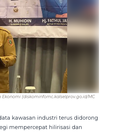
an Ekonomi
(diskominfomc.kalselprov.go.id/MC
ata kawasan industri terus didorong
tegi mempercepat hilirisasi dan