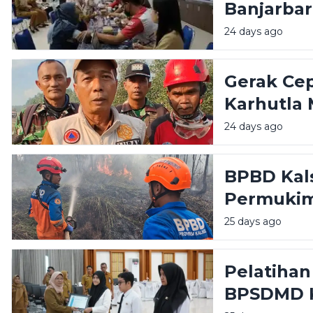
Banjarba
Peserta
24 days ago
Gerak Ce
Karhutla 
Timur
24 days ago
BPBD Kals
Permukim
Meluas di
25 days ago
Pelatihan
BPSDMD K