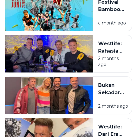
Festival
Bamboo
Rafting
a month ago
Loksado
2026,
Sensasi
Westlife:
Menyusuri
Rahasia
Sungai
Kenapa
2 months
Amandit
ago
Mas-Mas
dengan
Irlandia Ini
Rakit Bambu
Masih Jadi
di
Bukan
Juara di
Pegunungan
Sekadar
Hati Kita
Meratus
Boyband,
2 months ago
Westlife
Adalah
Definisi
Westlife:
Tongkrongan
Dari Era
yang