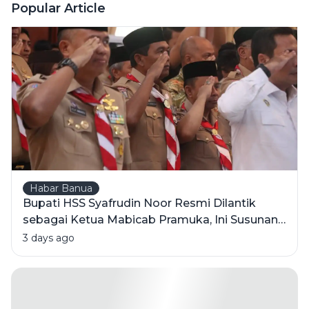
Wangi' Ini
Popular Article
Tetap Jadi
Juara di
Hati Orang
Indonesia?
Habar Banua
Bupati HSS Syafrudin Noor Resmi Dilantik
sebagai Ketua Mabicab Pramuka, Ini Susunan
Pengurus 2025-2030
3 days ago