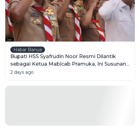
Habar Banua
Bupati HSS Syafrudin Noor Resmi Dilantik
sebagai Ketua Mabicab Pramuka, Ini Susunan
Pengurus 2025-2030
2 days ago