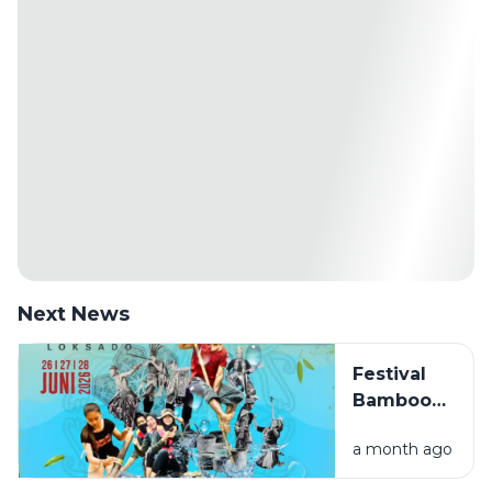
Next News
Festival
Bamboo
Rafting
a month ago
Loksado
2026,