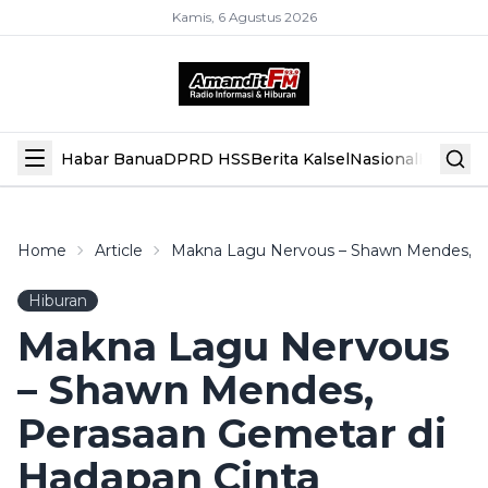
Kamis, 6 Agustus 2026
Habar Banua
DPRD HSS
Berita Kalsel
Nasional
Hiburan
Home
Article
Makna Lagu Nervous – Shawn Mendes, P
Hiburan
Makna Lagu Nervous
– Shawn Mendes,
Perasaan Gemetar di
Hadapan Cinta