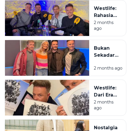
Sensasi
Westlife:
Menyusuri
Rahasia
Sungai
Kenapa
2 months
Amandit
ago
Mas-Mas
dengan
Irlandia Ini
Rakit Bambu
Masih Jadi
di
Bukan
Juara di
Pegunungan
Sekadar
Hati Kita
Meratus
Boyband,
2 months ago
Westlife
Adalah
Definisi
Westlife:
Tongkrongan
Dari Era
yang
Bangku
2 months
Menolak
ago
Lipat ke
Bubar
Era Bapak-
Bapak
Nostalgia
Estetik