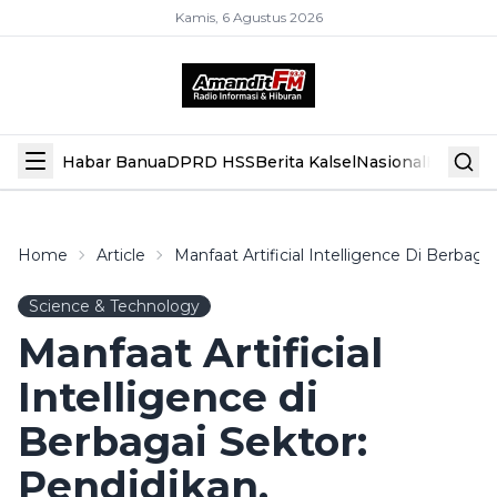
Kamis, 6 Agustus 2026
Habar Banua
DPRD HSS
Berita Kalsel
Nasional
Hiburan
Home
Article
Manfaat Artificial Intelligence Di Berbaga
Science & Technology
Manfaat Artificial
Intelligence di
Berbagai Sektor:
Pendidikan,