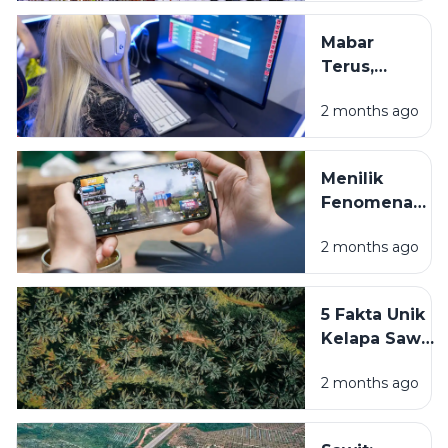
Nggak
Anak
Celingak-
Muda
Mabar
Celinguk
Terus,
Pas di
Belajar
Lapangan
2 months ago
Kapan?
Menimbang
Sisi Gelap
Menilik
dan Terang
Fenomena
Game
Mabar:
Online Buat
2 months ago
Mengapa
Anak Muda
Game Online
Jadi Napas
5 Fakta Unik
Baru
Kelapa Sawit
Tongkrongan
yang Jarang
di Indonesia?
2 months ago
Dibahas di
Tongkrongan