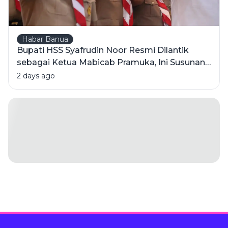
Habar Banua
Bupati HSS Syafrudin Noor Resmi Dilantik
sebagai Ketua Mabicab Pramuka, Ini Susunan
Pengurus 2025-2030
2 days ago