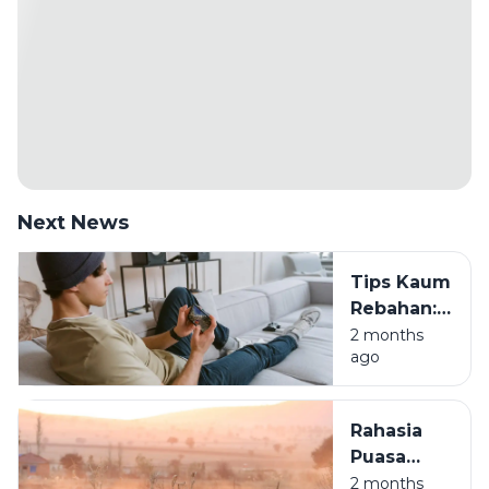
Next News
Tips Kaum
Rebahan:
Saldo E-
2 months
ago
Wallet
Nambah
Sambil
Rahasia
Tiduran
Puasa
Arafah:
2 months