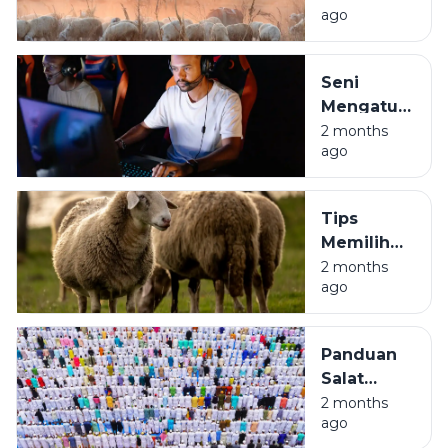
ago
Golden
Ticket
Penghapus
Seni
Dosa Kita
Mengatur
Waktu
2 months
ago
Mabar:
Biar Jago
di Game,
Tips
Tetap
Memilih
Waras di
Hewan
2 months
Real Life
ago
Kurban
Biar
Nggak
Panduan
Kena
Salat
'Zonk':
Iduladha
2 months
Panduan
ago
Biar
Santai ala