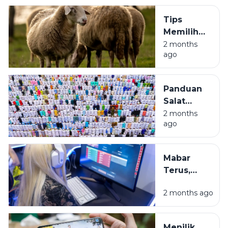
di Game,
Tips
Tetap
Memilih
Waras di
Hewan
2 months
Real Life
ago
Kurban
Biar
Nggak
Panduan
Kena
Salat
'Zonk':
Iduladha
2 months
Panduan
ago
Biar
Santai ala
Nggak
Anak
Celingak-
Muda
Mabar
Celinguk
Terus,
Pas di
Belajar
Lapangan
2 months ago
Kapan?
Menimbang
Sisi Gelap
Menilik