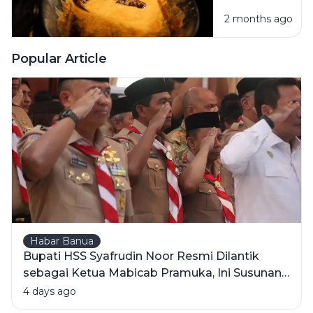
dan Si
Sesak
2 months ago
Bening
yang
Menggoda:
Popular Article
Menilik
Beda Sawit
Mentah vs
Minyak
Olahan
Habar Banua
Bupati HSS Syafrudin Noor Resmi Dilantik
sebagai Ketua Mabicab Pramuka, Ini Susunan
Pengurus 2025-2030
4 days ago