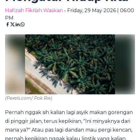
Hafizah Fikriah Waskan
- Friday, 29 May 2026 | 06:00
PM
(Pexels.com/ Pok Rie)
Pernah nggak sih kalian lagi asyik makan gorengan
di pinggir jalan, terus kepikiran, "Ini minyaknya dari
mana ya?" Atau pas lagi dandan mau pergi kencan,
pernah kepikiran nggak kalau lipstik yang kalian