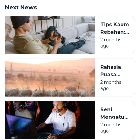
Next News
Tips Kaum
Rebahan:
Saldo E-
2 months
ago
Wallet
Nambah
Sambil
Rahasia
Tiduran
Puasa
Arafah:
2 months
ago
Golden
Ticket
Penghapus
Seni
Dosa Kita
Mengatur
Waktu
2 months
ago
Mabar:
Biar Jago