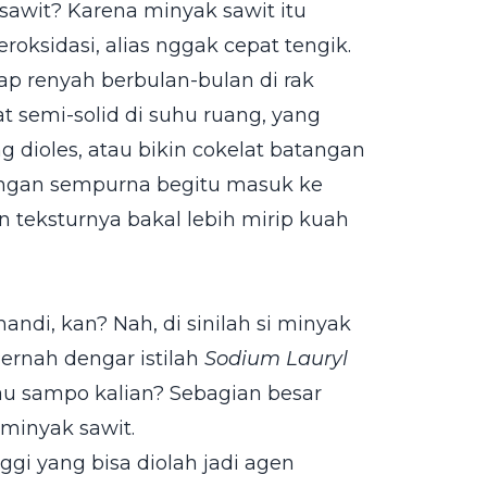
awit? Karena minyak sawit itu
oksidasi, alias nggak cepat tengik.
tap renyah berbulan-bulan di rak
at semi-solid di suhu ruang, yang
 dioles, atau bikin cokelat batangan
engan sempurna begitu masuk ke
n teksturnya bakal lebih mirip kuah
andi, kan? Nah, di sinilah si minyak
Pernah dengar istilah
Sodium Lauryl
au sampo kalian? Sebagian besar
 minyak sawit.
gi yang bisa diolah jadi agen