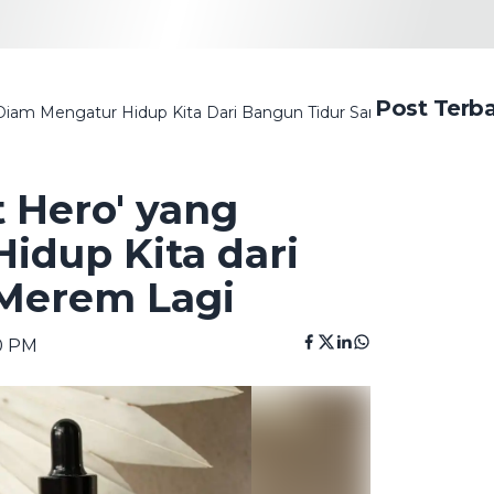
Post Terb
m-Diam Mengatur Hidup Kita Dari Bangun Tidur Sampai Merem La
t Hero' yang
idup Kita dari
Merem Lagi
00 PM