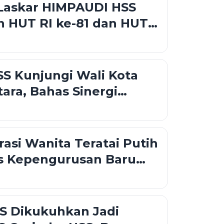
Laskar HIMPAUDI HSS
 HUT RI ke-81 dan HUT
 ke-21
S Kunjungi Wali Kota
tara, Bahas Sinergi
ahan dan Pelayanan
asi Wanita Teratai Putih
s Kepengurusan Baru
uatan Ekonomi
an
S Dikukuhkan Jadi