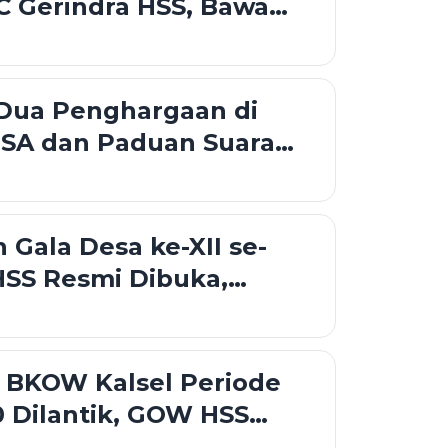
C Gerindra HSS, Bawa
aru Perkuat Konsolidasi
 Dua Penghargaan di
SA dan Paduan Suara
Kalsel 2026
Gala Desa ke-XII se-
SS Resmi Dibuka,
rong Sportivitas dan
esa
 BKOW Kalsel Periode
 Dilantik, GOW HSS
inergi Pemberdayaan