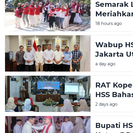
Semarak 
Meriahkan
HIMPAUDI
18 hours ago
Wabup HS
Jakarta U
Pemerint
a day ago
Publik
RAT Koper
HSS Baha
dan Peng
2 days ago
Perempu
Bupati HS