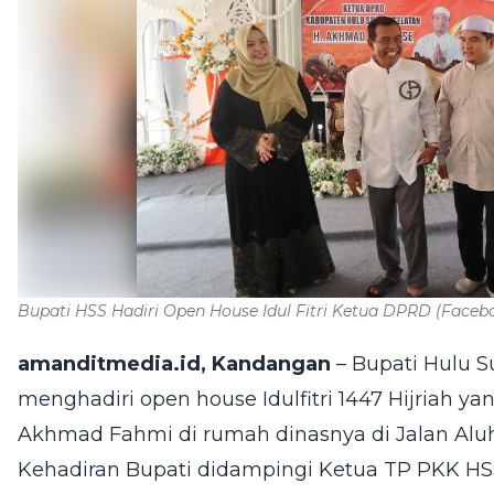
Bupati HSS Hadiri Open House Idul Fitri Ketua DPRD
(Faceb
amanditmedia.id, Kandangan
– Bupati Hulu S
menghadiri open house Idulfitri 1447 Hijriah y
Akhmad Fahmi di rumah dinasnya di Jalan Alu
Kehadiran Bupati didampingi Ketua TP PKK HSS