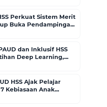
an
SS Perkuat Sistem Merit
up Buka Pendampingan
n Talenta untuk
n Profesionalisme
PAUD dan Inklusif HSS
atihan Deep Learning,
UD Tekankan
n Tanpa Diskriminasi
D HSS Ajak Pelajar
 7 Kebiasaan Anak
ngun Karakter Sejak Dini