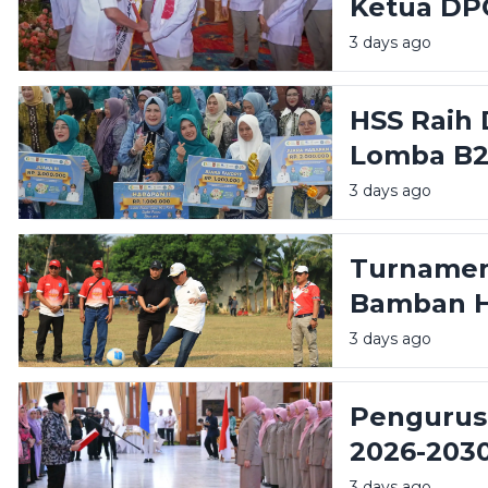
Ketua DP
Amanah B
3 days ago
HSS Raih
Lomba B2
Mars PKK 
3 days ago
Turnamen 
Bamban H
Wabup Do
3 days ago
Potensi D
Pengurus
2026-2030
Dorong S
3 days ago