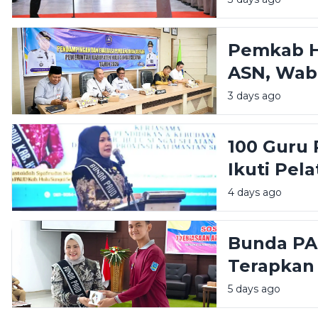
Perempu
Pemkab H
ASN, Wab
Manajeme
3 days ago
Tingkatka
100 Guru 
Ikuti Pel
Bunda PA
4 days ago
Pendidika
Bunda PAU
Terapkan
Hebat, Ba
5 days ago