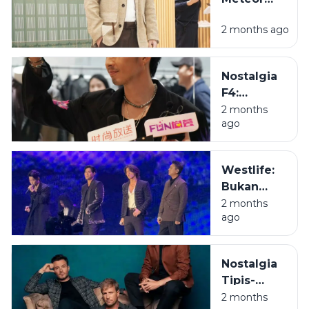
Garden:
2 months ago
Cerita di Balik
Terbentuknya
F4 yang
Nostalgia
Pernah
F4:
Mengacak-
Menelusuri
2 months
acak Hati Kita
ago
Jejak Para
Pangeran
Meteor
Westlife:
Garden
Bukan
yang Kini
Sekadar
2 months
Sudah
ago
Modal
Senior
Kursi Bar
dan Wajah
Nostalgia
Tampan,
Tipis-
Ini Sisi
Tipis:
2 months
Lain yang