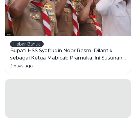
Habar Banua
Bupati HSS Syafrudin Noor Resmi Dilantik
sebagai Ketua Mabicab Pramuka, Ini Susunan
Pengurus 2025-2030
3 days ago