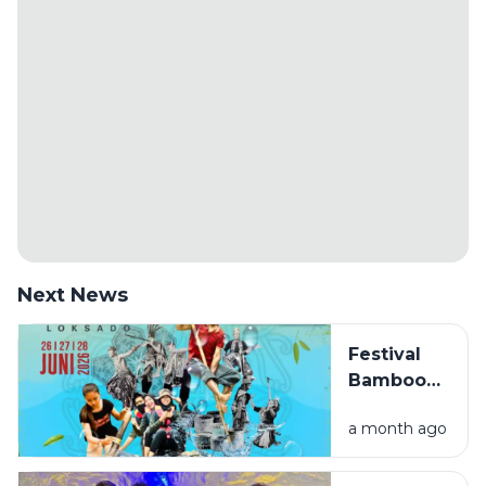
Next News
Festival
Bamboo
Rafting
a month ago
Loksado
2026,
Sensasi