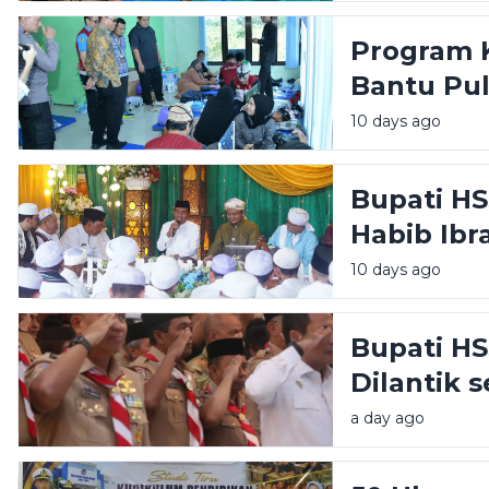
Kecamat
Program K
Bantu Pu
Tekankan 
10 days ago
Berkelanj
Bupati HS
Habib Ibr
Ajak Masy
10 days ago
Persatua
Bupati HS
Dilantik 
Pramuka,
a day ago
2025-203