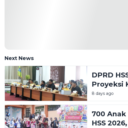
Next News
DPRD HSS
Proyeksi 
Sorotan 
8 days ago
700 Anak
HSS 2026