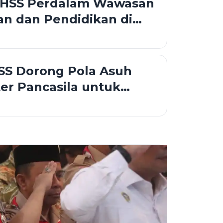
 HSS Perdalam Wawasan
n dan Pendidikan di
ur
SS Dorong Pola Asuh
er Pancasila untuk
enerasi Emas