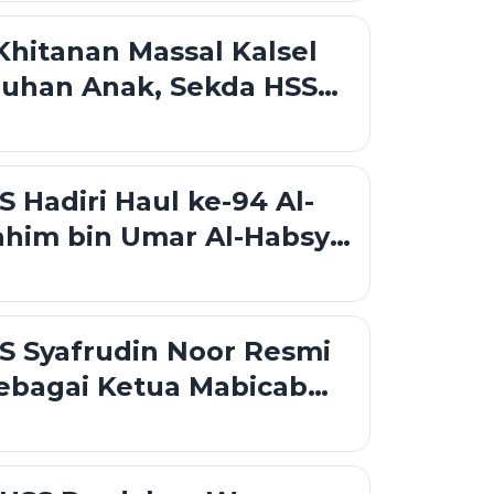
an
hitanan Massal Kalsel
luhan Anak, Sekda HSS
Kolaborasi Sosial
utan
S Hadiri Haul ke-94 Al-
ahim bin Umar Al-Habsyi,
arakat Perkuat
n dan Nilai Keagamaan
S Syafrudin Noor Resmi
sebagai Ketua Mabicab
 Ini Susunan Pengurus
0