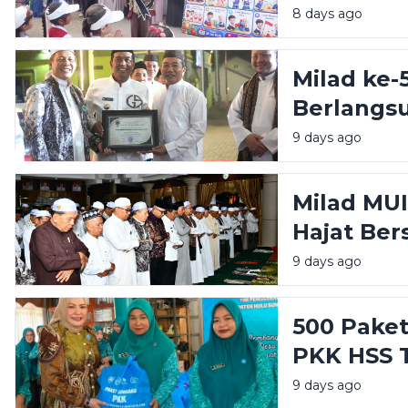
Generasi 
8 days ago
Milad ke-
Berlangsu
Syafrudi
9 days ago
Terbaik
Milad MUI
Hajat Ber
Ulama Had
9 days ago
500 Pake
PKK HSS T
Tahap Ke
9 days ago