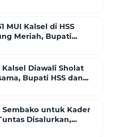
Cerdas dan Berkarakter
51 MUI Kalsel di HSS
ng Meriah, Bupati
n Noor Raih Penghargaan
 Kalsel Diawali Sholat
sama, Bupati HSS dan
iri Doa di Pendopo
t Sembako untuk Kader
untas Disalurkan,
dua Jangkau 11